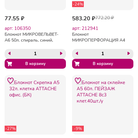
-24%
77.55 ₽
583.20 ₽
772.20 ₽
арт: 106350
арт: 212941
Блокнот МИКРОВЕЛЬВЕТ-
Блокнот
А6 50л. спираль, синий,
МИКРОПЕРФОРАЦИЯ А4
клетка 80шт
100л. склейка ATTACHE
клетка
-27%
-9%