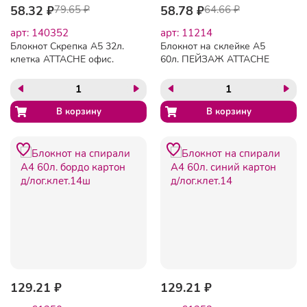
58.32 ₽
79.65 ₽
58.78 ₽
64.66 ₽
арт: 140352
арт: 11214
Блокнот Скрепка А5 32л.
Блокнот на склейке А5
клетка ATTACHE офис.
60л. ПЕЙЗАЖ АТТАСНЕ
(БК)
8с3 клет.40шт./у
129.21 ₽
129.21 ₽