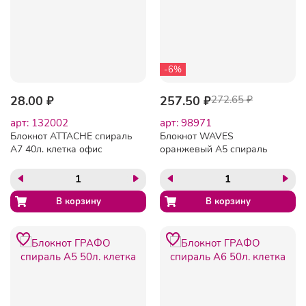
-6%
28.00 ₽
257.50 ₽
272.65 ₽
арт: 132002
арт: 98971
Блокнот ATTACHE спираль
Блокнот WAVES
А7 40л. клетка офис
оранжевый А5 спираль
180шт/уп. (БК)
50л. пласт.