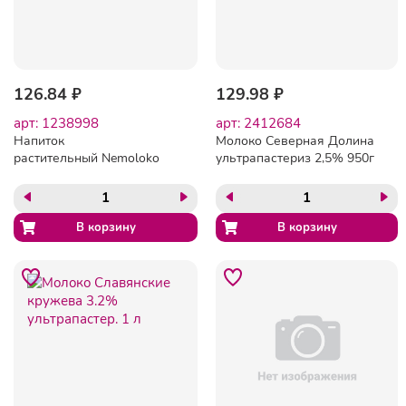
126.84 ₽
129.98 ₽
арт: 1238998
арт: 2412684
Напиток
Молоко Северная Долина
растительный Nemoloko
ультрапастериз 2,5% 950г
Классический овсяный
экстралайт 1л 1981