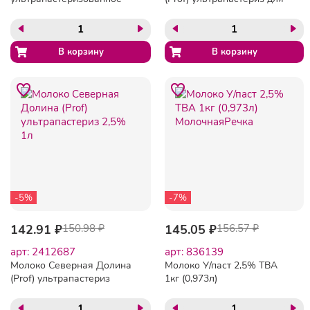
3,2% 1л
капучино 3,2% 950г
-5%
-7%
142.91 ₽
150.98 ₽
145.05 ₽
156.57 ₽
арт: 2412687
арт: 836139
Молоко Северная Долина
Молоко У/паст 2,5% TBA
(Prof) ультрапастериз
1кг (0,973л)
2,5% 1л
МолочнаяРечка