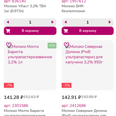
арт: 836140
арт: 1957612
Молоко У/паст 3,2% TBA
Молоко БМК
1кг (0,973л)
безлактозное
МолочнаяРечка
ультрапастеризованное
1,8%, 975 мл
нов
-7%
-5%
141.28 ₽
152.63 ₽
142.91 ₽
150.98 ₽
арт: 2301586
арт: 2412686
Молоко Молти Бариста
Молоко Северная Долина
ультрапастеризованное
(Prof) ультрапастериз для