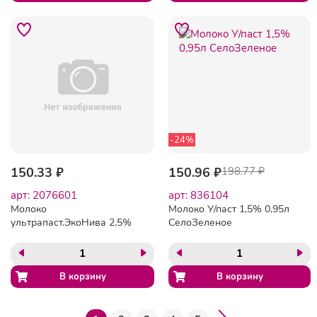
-24%
150.33 ₽
150.96 ₽
198.77 ₽
арт: 2076601
арт: 836104
Молоко
Молоко У/паст 1,5% 0,95л
ультрапаст.ЭкоНива 2,5%
СелоЗеленое
1000 мл. TBA SlimCap