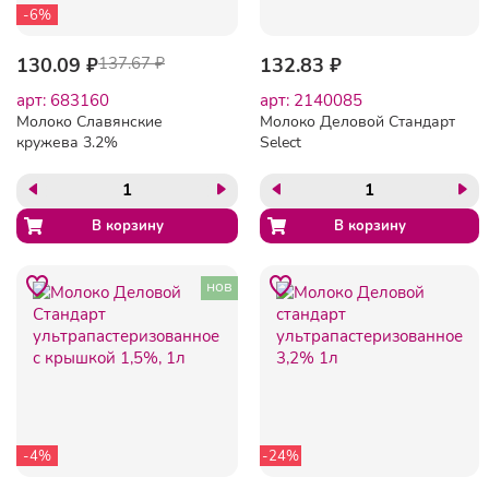
-6%
130.09 ₽
137.67 ₽
132.83 ₽
арт: 683160
арт: 2140085
Молоко Славянские
Молоко Деловой Стандарт
кружева 3.2%
Select
ультрапастер. 1 л
ультрапастеризованное
3,2% , 1 л, 2052234
нов
-4%
-24%