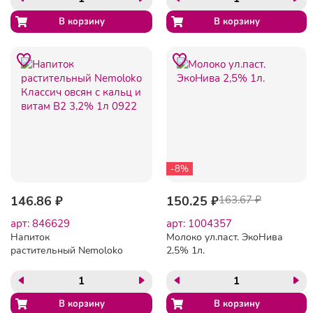
-8%
146.86 ₽
150.25 ₽
163.67 ₽
арт: 846629
арт: 1004357
Напиток
Молоко ул.паст. ЭкоНива
растительный Nemoloko
2,5% 1л.
Классич овсян с кальц и
витам В2 3,2% 1л 0922