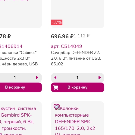
-37%
78 ₽
696.96 ₽
1 112 ₽
 B1406914
арт: C514049
o колонки "Cabinet"
Саундбар DEFENDER Z2,
мощность 2х3 Вт
2.0, 6 Вт, питание от USB,
, чёрн дерево, USB
65102
4-BK)