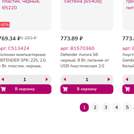
-40%
769.34 ₽
1 283 ₽
773.89 ₽
773.
арт: C513424
арт: B1570360
арт:
Колонки компьютерные
Defender Aurora S8
Акуст
DEFENDER SPK-225, 2.0,
черный, 8 Вт, питание от
Gembi
4 Вт, пластик, черные,
USB Акустическая 2.0
белый
65220
система [65408]
громк
1
2
3
4
5
.