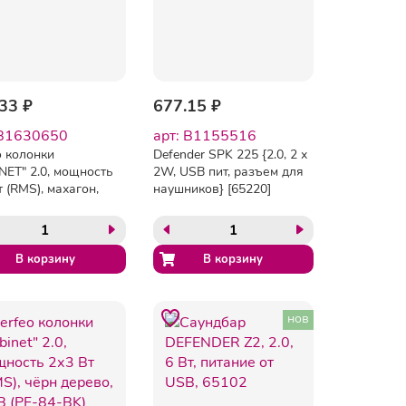
33 ₽
677.15 ₽
 B1630650
арт: B1155516
o колонки
Defender SPK 225 {2.0, 2 х
NET" 2.0, мощность
2W, USB пит, разъем для
т (RMS), махагон,
наушников} [65220]
нов