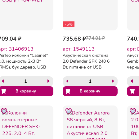
-5%
709.04 ₽
735.68 ₽
774.81 ₽
740.
арт: B1406913
арт: 1549113
арт:
Perfeo колонки "Cabinet"
Акустическая система
Акуст
2.0, мощность 2х3 Вт
2.0 Defender SPK 240 6
Gembi
(RMS), бук дерево, USB
Вт, питание от USB
черный
(PF-84-WD)
громк