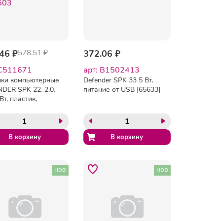
46 ₽
578.51 ₽
372.06 ₽
 C511671
арт: B1502413
нки компьютерные
Defender SPK 33 5 Вт,
DER SPK 22, 2.0,
питание от USB [65633]
Вт, пластик,
й, 65503
нов
нов