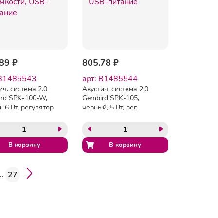
89 ₽
805.78 ₽
 B1485543
арт: B1485544
ич. система 2.0
Акустич. система 2.0
rd SPK-100-W,
Gembird SPK-105,
, 6 Вт, регулятор
черный, 5 Вт, рег.
ости, USB-питание
громкости, USB-питание
..
27