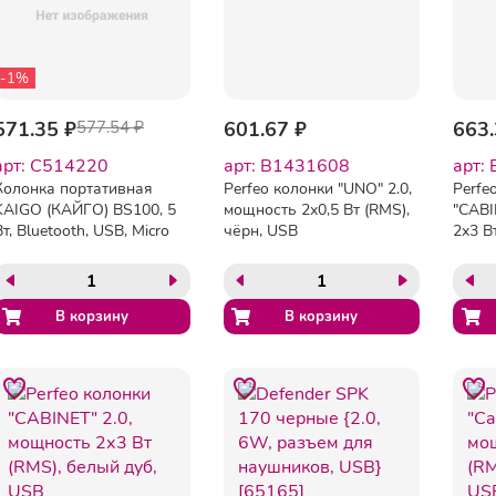
-1%
571.35 ₽
577.54 ₽
601.67 ₽
663.
арт: C514220
арт: B1431608
арт:
Колонка портативная
Perfeo колонки "UNO" 2.0,
Perfe
KAIGO (КАЙГО) BS100, 5
мощность 2х0,5 Вт (RMS),
"CABI
Вт, Bluetooth, USB, Micro
чёрн, USB
2х3 В
SD, TWS, FM, красная,
USB
514220