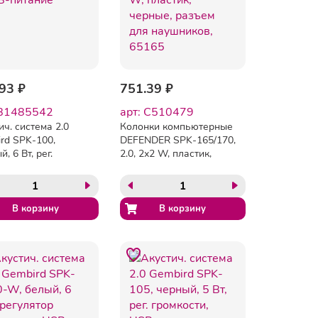
93 ₽
751.39 ₽
 B1485542
арт: C510479
ич. система 2.0
Колонки компьютерные
rd SPK-100,
DEFENDER SPK-165/170,
, 6 Вт, рег.
2.0, 2х2 W, пластик,
ости, USB-питание
черные, разъем для
наушников, 65165