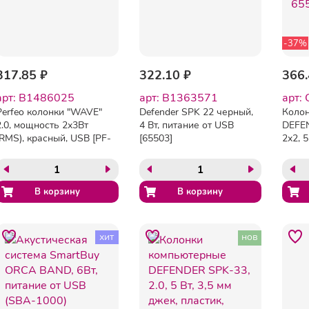
-37%
317.85 ₽
322.10 ₽
366.
арт: B1486025
арт: B1363571
арт:
Perfeo колонки "WAVE"
Defender SPK 22 черный,
Коло
2.0, мощность 2х3Вт
4 Вт, питание от USB
DEFEN
(RMS), красный, USB [PF-
[65503]
2х2, 5
128-R]
черны
хит
нов