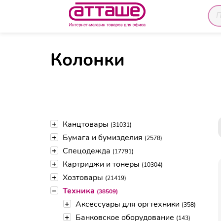
Главная
Каталог товаров
Техника
Перифер
Колонки
+
Канцтовары
(31031)
+
Бумага и бумизделия
(2578)
+
Спецодежда
(17791)
+
Картриджи и тонеры
(10304)
+
Хозтовары
(21419)
–
Техника
(38509)
+
Аксессуары для оргтехники
(358)
+
Банковское оборудование
(143)