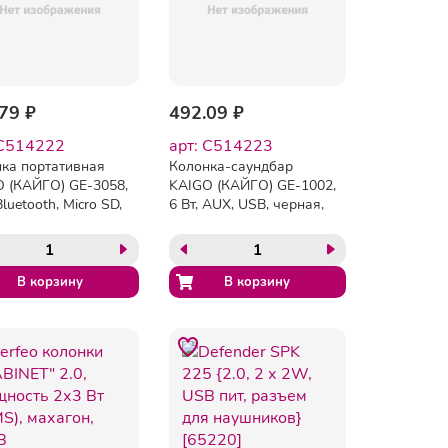
79 ₽
492.09 ₽
 C514222
арт: C514223
ка портативная
Колонка-саундбар
 (КАЙГО) GE-3058,
KAIGO (КАЙГО) GE-1002,
Bluetooth, Micro SD,
6 Вт, AUX, USB, черная,
514222
514223