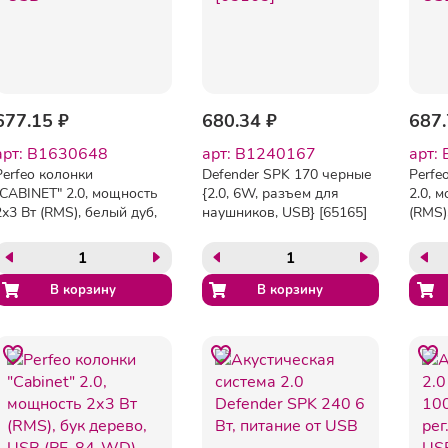
677.15 ₽
680.34 ₽
687.
арт: B1630648
арт: B1240167
арт:
Perfeo колонки
Defender SPK 170 черные
Perfe
"CABINET" 2.0, мощность
{2.0, 6W, разъем для
2.0, 
2х3 Вт (RMS), белый дуб,
наушников, USB} [65165]
(RMS)
USB
(PF-8