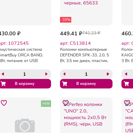
-39%
430.00 ₽
449.41 ₽
741.23 ₽
460.
арт: 1072545
арт: C513814
арт:
Акустическая система
Колонки компьютерные
Колон
SmartBuy ORCA BAND,
DEFENDER SPK-33, 2.0, 5
KAIGO
6Вт, питание от USB
Вт, 3,5 мм джек, пластик,
3 Вт, 
(SBA-1000)
черные, 65633
RGB, 
нов