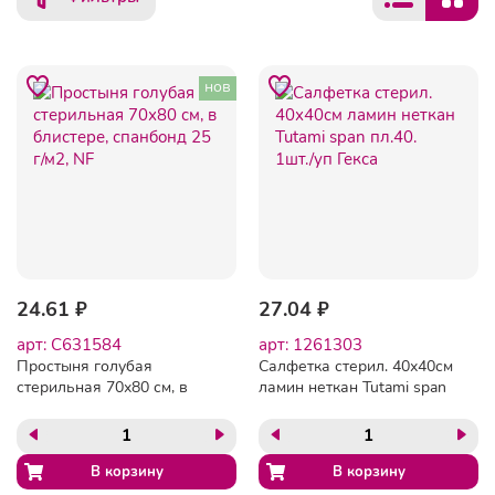
нов
24.61 ₽
27.04 ₽
арт: C631584
арт: 1261303
Простыня голубая
Салфетка стерил. 40х40см
стерильная 70х80 см, в
ламин неткан Tutami span
блистере, спанбонд 25 г/
пл.40. 1шт./уп Гекса
м2, NF