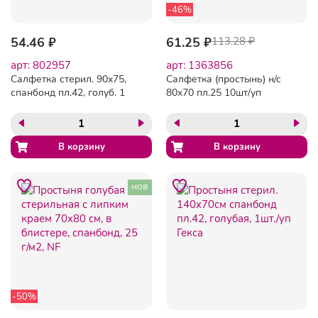
-46%
54.46 ₽
61.25 ₽
113.28 ₽
арт: 802957
арт: 1363856
Салфетка стерил. 90х75,
Салфетка (простынь) н/с
спанбонд пл.42, голуб. 1
80x70 пл.25 10шт/уп
шт/уп Гекса
Инмедиз
нов
-50%