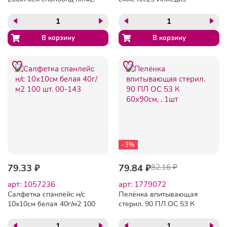
голубая, 1шт./уп Гекса
-3%
79.33 ₽
79.84 ₽
82.16 ₽
арт: 1057236
арт: 1779072
Салфетка спанлейс н/с
Пелёнка впитывающая
10х10см белая 40г/м2 100
стерил. 90 ПЛ ОС 53 К
шт. 00-143
60х90см, , 1шт