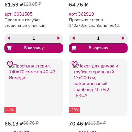
61.59 ₽
123.85 ₽
64.76 ₽
арт: C631585
арт: 362919
Простыня голубая
Простыня стерил.
стерильная с липким
140x70см спанбонд пл.42,
краем 70х80 см, в
голубая, 1шт./уп Гекса
блистере, спанбонд, 25 г/
м2, NF
-1%
-38%
66.13 ₽
66.76 ₽
70.46 ₽
113.54 ₽