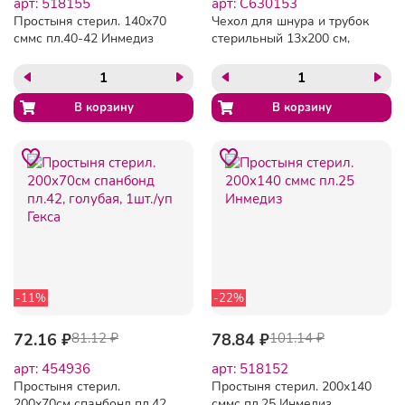
арт: 518155
арт: C630153
Простыня стерил. 140x70
Чехол для шнура и трубок
сммс пл.40-42 Инмедиз
стерильный 13х200 см,
ламинированый спанбонд
40 г/м2, ГЕКСА
-11%
-22%
72.16 ₽
81.12 ₽
78.84 ₽
101.14 ₽
арт: 454936
арт: 518152
Простыня стерил.
Простыня стерил. 200x140
200x70см спанбонд пл.42,
сммс пл.25 Инмедиз