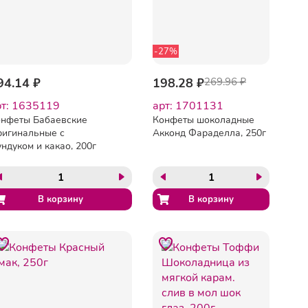
-27%
94.14 ₽
198.28 ₽
269.96 ₽
рт: 1635119
арт: 1701131
нфеты Бабаевские
Конфеты шоколадные
игинальные с
Акконд Фараделла, 250г
ндуком и какао, 200г