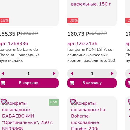
-18%
-39%
-
155.35 ₽
190.02 ₽
160.73 ₽
264.97 ₽
1
арт: 1258336
арт: C623135
а
Конфеты Co barre de
Конфеты KONFESTA со
Ко
Chocolat шоколадные
сливочно-кокосовым
Ch
мультизлак.с
кремом, вафельные, 150
му
бел.конд.глазурью,200г
г
те
нов