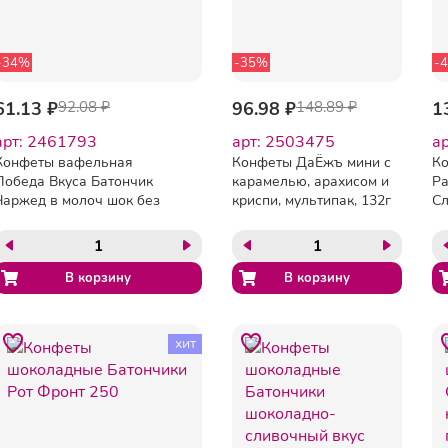
-34%
-35%
-
61.13 ₽
92.08 ₽
96.98 ₽
148.89 ₽
1
арт: 2461793
арт: 2503475
а
Конфеты вафельная
Конфеты ДаЁжъ мини с
К
Победа Вкуса Батончик
карамелью, арахисом и
Ра
Чаржед в молоч шок без
криспи, мультипак, 132г
Сл
сахара 45г
хит