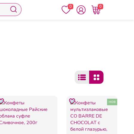
0
0
феты, конфеты в коробках
нов