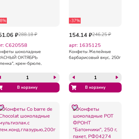
48%
-37%
51.06 ₽
288.18 ₽
154.14 ₽
246.25 ₽
рт: C620558
арт: 1635125
онфеты шоколадные
Конфеты Желейные
РАСНЫЙ ОКТЯБРЬ
барбарисовый вкус, 250г
ленка", крем-брюле,
пол, 250 г, пакет,
О08238