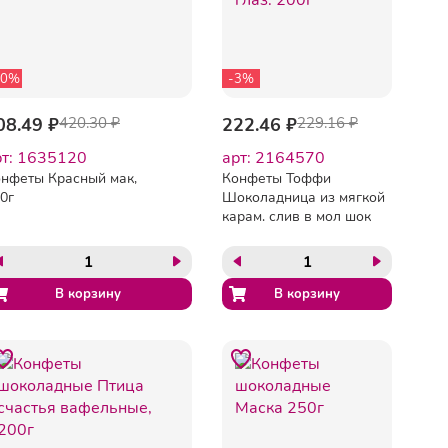
50%
-3%
08.49 ₽
420.30 ₽
222.46 ₽
229.16 ₽
рт: 1635120
арт: 2164570
нфеты Красный мак,
Конфеты Тоффи
0г
Шоколадница из мягкой
карам. слив в мол шок
глаз. 200г