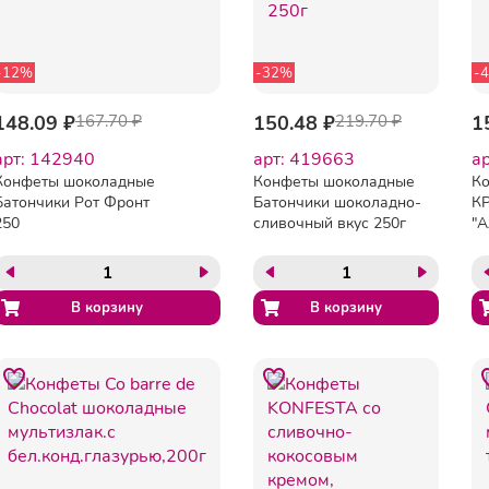
-12%
-32%
-
148.09 ₽
167.70 ₽
150.48 ₽
219.70 ₽
1
арт: 142940
арт: 419663
а
Конфеты шоколадные
Конфеты шоколадные
К
Батончики Рот Фронт
Батончики шоколадно-
К
250
сливочный вкус 250г
"А
ку
К