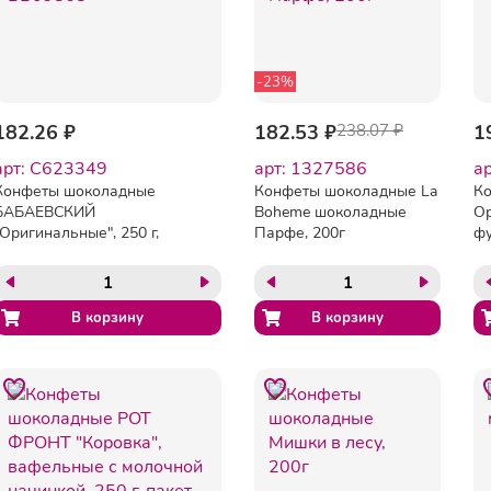
-23%
182.26 ₽
182.53 ₽
238.07 ₽
1
арт: C623349
арт: 1327586
а
Конфеты шоколадные
Конфеты шоколадные La
Ко
БАБАЕВСКИЙ
Boheme шоколадные
Ор
"Оригинальные", 250 г,
Парфе, 200г
фу
ББ09868