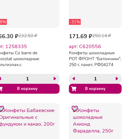
28%
-31%
66.30 ₽
232.50 ₽
171.69 ₽
250.14 ₽
рт: 1258335
арт: C620556
нфеты Co barre de
Конфеты шоколадные
ocolat шоколадные
РОТ ФРОНТ "Батончики",
льтизлак.с
250 г, пакет, РФ04274
м.конд.глазурью,200г