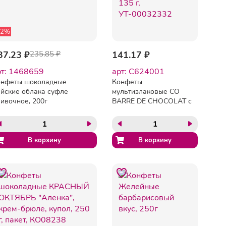
42%
37.23 ₽
235.85 ₽
141.17 ₽
рт: 1468659
арт: C624001
онфеты шоколадные
Конфеты
йские облака суфле
мультизлаковые CO
ивочное, 200г
BARRE DE CHOCOLAT с
белой глазурью, 135 г,
УТ-00032332