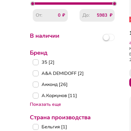
От:
До:
В наличии
Бренд
35 [2]
A&A DEMIDOFF [2]
Акконд [26]
А.Коркунов [11]
Показать еще
Страна производства
Бельгия [1]