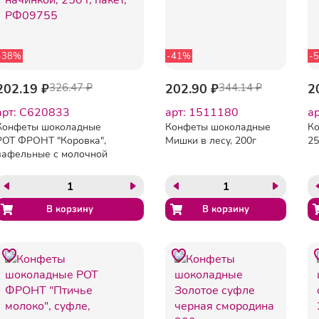
-38%
-41%
-
202.19 ₽
326.47 ₽
202.90 ₽
344.14 ₽
2
арт: C620833
арт: 1511180
а
Конфеты шоколадные
Конфеты шоколадные
Ко
РОТ ФРОНТ "Коровка",
Мишки в лесу, 200г
25
вафельные с молочной
начинкой, 250 г, пакет,
РФ09755