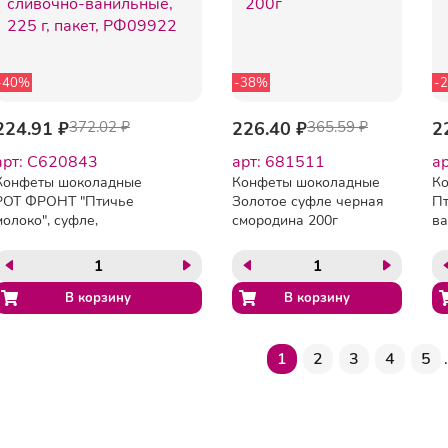
-40%
-38%
-
224.91 ₽
372.02 ₽
226.40 ₽
365.59 ₽
2
арт: C620843
арт: 681511
а
Конфеты шоколадные
Конфеты шоколадные
К
РОТ ФРОНТ "Птичье
Золотое суфле черная
Пт
молоко", суфле,
смородина 200г
ва
сливочно-ванильные,
225 г, пакет, РФ09922
1
2
3
4
5
.