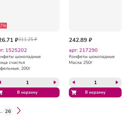
27%
26.71 ₽
311.25 ₽
242.89 ₽
рт: 1525202
арт: 217290
онфеты шоколадные
Конфеты шоколадные
ица счастья
Маска 250г
фельные, 200г
..
26