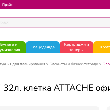
Прайс
Бумага и
Картриджи и
Спецодежда
Хозт
умизделия
тонеры
Бло
дукция для планирования
Блокноты и бизнес-тетради
 32л. клетка ATTACHE офи