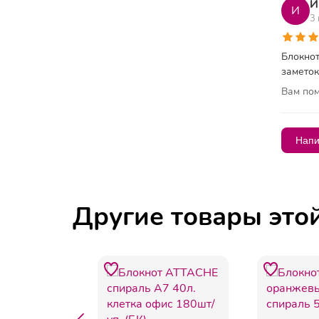
И
И
3
Блокнот
заметок
Вам пом
Напи
Другие товары это
хит