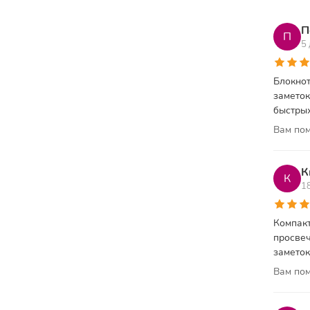
П
П
5
Блокнот
заметок
быстрых
Вам пом
К
К
1
Компакт
просвеч
заметок
Вам пом