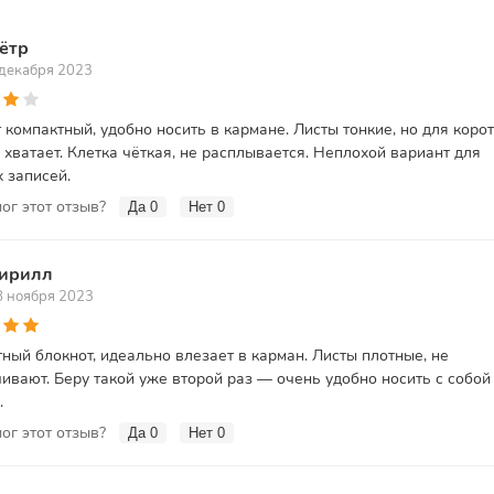
ётр
 декабря 2023
 компактный, удобно носить в кармане. Листы тонкие, но для коро
 хватает. Клетка чёткая, не расплывается. Неплохой вариант для
 записей.
ог этот отзыв?
Да
0
Нет
0
ирилл
8 ноября 2023
ный блокнот, идеально влезает в карман. Листы плотные, не
ивают. Беру такой уже второй раз — очень удобно носить с собой
.
ог этот отзыв?
Да
0
Нет
0