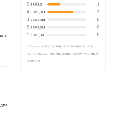
5 звёзд
1
4 звезды
2
3 звезды
0
2 звезды
0
1 звезда
0
тких
Отзывы могут оставлять только те, кто
купил товар. Так мы формируем честный
рейтинг.
 для