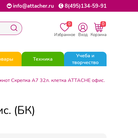
info@attacher.ru
8(495)134-59-91
0
0
Избранное
Вход
Корзина
Учеба и
овары
Техника
творчество
кнот Скрепка А7 32л. клетка ATTACHE офис.
с. (БК)