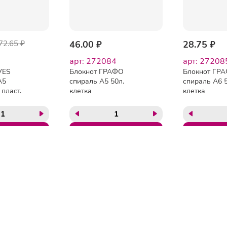
72.65 ₽
46.00 ₽
28.75 ₽
арт: 272084
арт: 27208
VES
Блокнот ГРАФО
Блокнот ГР
А5
спираль А5 50л.
спираль А6 5
 пласт.
клетка
клетка
ГЛАВНАЯ
ОПЛАТА
ДОСТАВКА
КОНТАКТЫ
КАТАЛОГ
О КОМПАНИИ