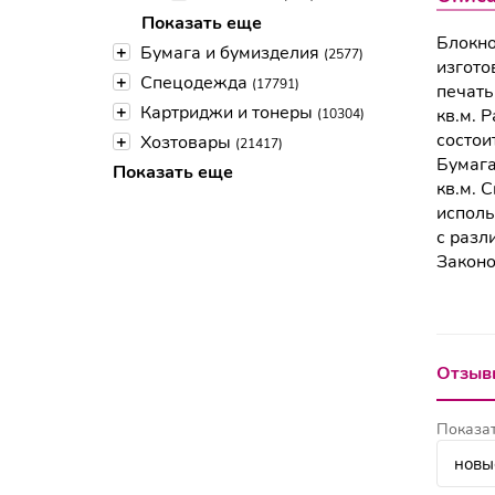
Показать еще
Блокно
+
Бумага и бумизделия
(2577)
изгото
+
Спецодежда
(17791)
печать
+
Картриджи и тонеры
кв.м. 
(10304)
состои
+
Хозтовары
(21417)
Бумага
Показать еще
кв.м. 
исполь
с разл
Законо
Отзывы
Показат