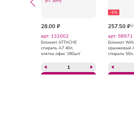
-6%
11.25 ₽
28.00 ₽
257.50 ₽
2
2
арт: 132002
арт: 98971
спирали
Блокнот ATTACHE
Блокнот WA
he
спираль А7 40л.
оранжевый 
ожка
клетка офис 180шт/
спираль 50л.
уп. (БК)
Тел:
8(495)134-59-91
Почта:
info@attacher.ru