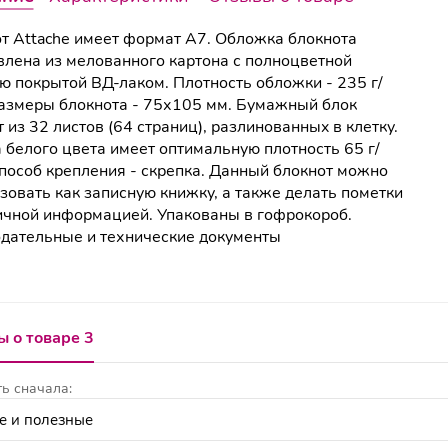
т Аttachе имеет формат А7. Обложка блокнота
влена из мелованного картона с полноцветной
ю покрытой ВД-лаком. Плотность обложки - 235 г/
Размеры блокнота - 75х105 мм. Бумажный блок
т из 32 листов (64 страниц), разлинованныx в клетку.
 белого цвета имеет оптимальную плотность 65 г/
Способ крепления - скрепка. Данный блокнот можно
зовать как записную книжку, а также делать пометки
ичной информацией. Упакованы в гофрокороб.
дательные и технические документы
 о товаре 3
ь сначала: