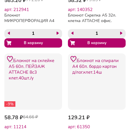
583.20 ₽
58.32 ₽
арт: 212941
арт: 140352
Блокнот
Блокнот Скрепка А5 32л.
МИКРОПЕРФОРАЦИЯ А4
клетка ATTACHE офис.
100л. склейка ATTACHE
(БК)
клетка
-9%
58.78 ₽
64.66 ₽
129.21 ₽
арт: 11214
арт: 61350