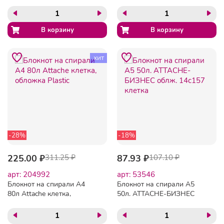
лог.клет.14
14с160 клет
хит
-28%
-18%
225.00 ₽
311.25 ₽
87.93 ₽
107.10 ₽
арт: 204992
арт: 53546
Блокнот на спирали А4
Блокнот на спирали А5
80л Attache клетка,
50л. ATTACHE-БИЗНЕС
обложка Plastic
облж. 14с157 клетка