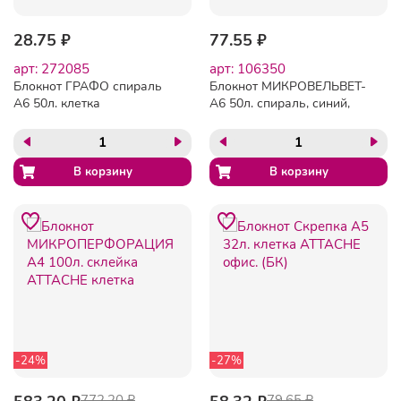
28.75 ₽
77.55 ₽
арт: 272085
арт: 106350
Блокнот ГРАФО спираль
Блокнот МИКРОВЕЛЬВЕТ-
А6 50л. клетка
А6 50л. спираль, синий,
клетка 80шт
-24%
-27%
772.20 ₽
79.65 ₽