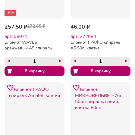
-6%
257.50 ₽
272.65 ₽
46.00 ₽
арт: 98971
арт: 272084
Блокнот WAVES
Блокнот ГРАФО спираль
оранжевый А5 спираль
А5 50л. клетка
50л. пласт.