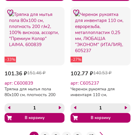
702231
-33%
-27%
101.36 ₽
151.46 ₽
102.77 ₽
140.53 ₽
арт: C600839
арт: C605237
Тряпка для мытья пола
Черенок рукоятка для
80х100 см, плотность 200
инвентаря 110 см,
г/м2, 100% вискоза,
еврорезьба,
ассорти, "Премиум Колор"
металлопластик 0,25 мм,
LAIMA, 600839
ЛЮБАША "ЭКОНОМ"
(ИТАЛИЯ), 605237