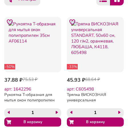
-50%
-33%
37.88 ₽
75.53 ₽
45.93 ₽
68.64 ₽
арт: 1642296
арт: C605498
Рукоятка Т-образная для
Тряпка ВИСКОЗНАЯ
мытья окон полипропилен
универсальная
35см AF06114
STANDART, 50х60 см, 120
г/м2, оранжевая,
ЛЮБАША, К4118, 605498