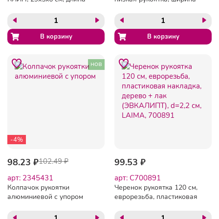
щетины 5 см, ассорти,
22 см, пластик, ассорти,
YORK AZUR, 060030
YORK AZUR, 061030
нов
-4%
98.23 ₽
102.49 ₽
99.53 ₽
арт: 2345431
арт: C700891
Колпачок рукоятки
Черенок рукоятка 120 см,
алюминиевой с упором
еврорезьба, пластиковая
накладка, дерево + лак
(ЭВКАЛИПТ), d=2,2 см,