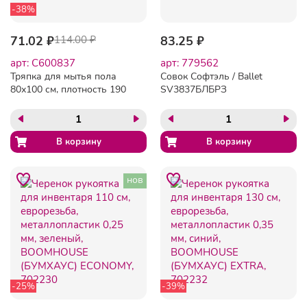
-38%
71.02 ₽
114.00 ₽
83.25 ₽
арт: C600837
арт: 779562
Тряпка для мытья пола
Совок Софтэль / Ballet
80х100 см, плотность 190
SV3837БЛБРЗ
г/м2, светлое ХПП, 100%
хлопок, "Стандарт" LAIMA,
600837
нов
-25%
-39%