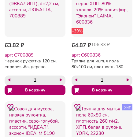
-39%
63.82 ₽
64.87 ₽
106.33 ₽
арт: C700889
арт: C600836
Черенок рукоятка 120 см,
Тряпка для мытья пола
еврорезьба, дерево +
80х100 см, плотность 180
пленка (ЭВКАЛИПТ), d=2,2
г/м2, серое ХПП, 80%
см, ассорти, ЛЮБАША,
хлопок, 20% полиэфир,
700889
"Эконом" LAIMA, 600836
хит