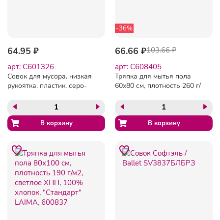
-36%
64.95 ₽
66.66 ₽
103.66 ₽
арт: C601326
арт: C608405
Совок для мусора, низкая
Тряпка для мытья пола
рукоятка, пластик, серо-
60х80 см, плотность 260 г/
голубой, ассорти,
м2, ХПП, белая в рулоне,
"ИДЕАЛ", эконом IDEA, М
YORK, 22230
5190