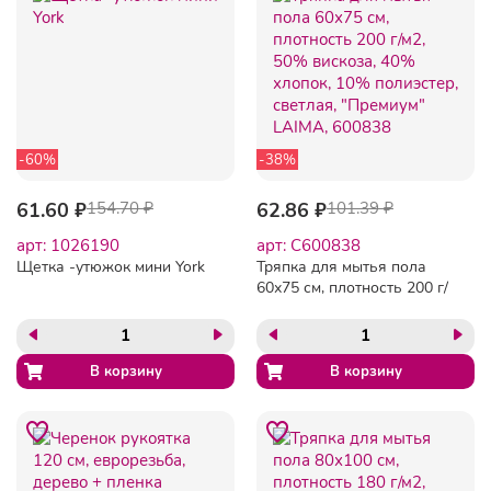
-60%
-38%
61.60 ₽
154.70 ₽
62.86 ₽
101.39 ₽
арт: 1026190
арт: C600838
Щетка -утюжок мини York
Тряпка для мытья пола
60х75 см, плотность 200 г/
м2, 50% вискоза, 40%
хлопок, 10% полиэстер,
светлая, "Премиум"
LAIMA, 600838