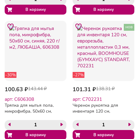
LAIMA, 700891
нов
-30%
-27%
100.63 ₽
143.44 ₽
101.31 ₽
138.31 ₽
арт: C606308
арт: C702231
Тряпка для мытья пола,
Черенок рукоятка для
микрофибра, 50х60 см,
инвентаря 120 см,
синяя, 220 г/м2, ЛЮБАША,
еврорезьба,
606308
металлопластик 0,3 мм,
красный, BOOMHOUSE
(БУМХАУС) STANDART,