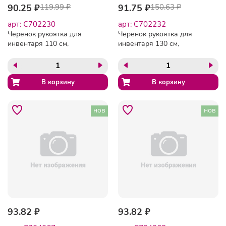
90.25 ₽
119.99 ₽
91.75 ₽
150.63 ₽
арт: C702230
арт: C702232
Черенок рукоятка для
Черенок рукоятка для
инвентаря 110 см,
инвентаря 130 см,
еврорезьба,
еврорезьба,
металлопластик 0,25 мм,
металлопластик 0,35 мм,
зеленый, BOOMHOUSE
синий, BOOMHOUSE
(БУМХАУС) ECONOMY,
(БУМХАУС) EXTRA, 702232
702230
нов
нов
93.82 ₽
93.82 ₽