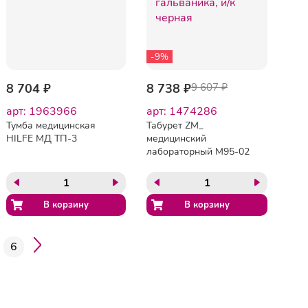
-9%
8 704 ₽
8 738 ₽
9 607 ₽
арт: 1963966
арт: 1474286
Тумба медицинская
Табурет ZM_
HILFE МД ТП-3
медицинский
лабораторный М95-02
гальваника, и/к черная
6