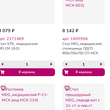
8 079 ₽
8 142 ₽
арт: 2271489
арт: 1605958
Стол STR_ медицинский
Стол MEG_медицинский,
MD CM 10.01
столешница ЛДСП,
850х750х750 СП-МСК
(код МСК-602)