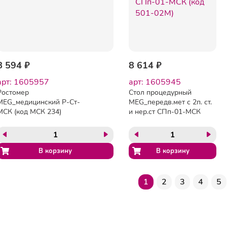
8 594 ₽
8 614 ₽
арт: 1605957
арт: 1605945
Ростомер
Стол процедурный
MEG_медицинский Р-Ст-
MEG_передв.мет с 2п. ст.
МСК (код МСК 234)
и нер.ст СПп-01-МСК
(код 501-02М)
1
2
3
4
5