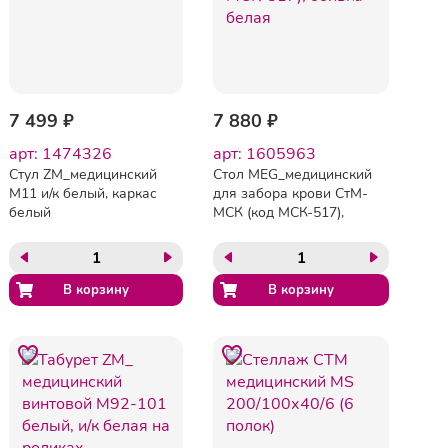
7 499 ₽
7 880 ₽
арт: 1474326
арт: 1605963
Стул ZM_медицинский
Стол MEG_медицинский
М11 и/к белый, каркас
для забора крови СтМ-
белый
МСК (код МСК-517),
обивка белая