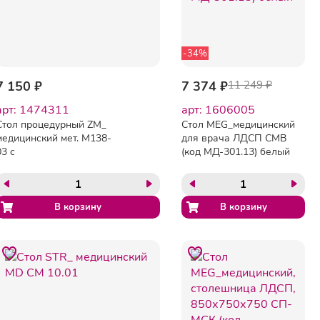
-34%
7 150 ₽
7 374 ₽
11 249 ₽
арт: 1474311
арт: 1606005
Стол процедурный ZM_
Стол MEG_медицинский
медицинский мет. М138-
для врача ЛДСП СМВ
03 с
(код МД-301.13) белый
перфорацией,ролик.белый