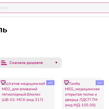
Медицинская мебель
ары
ль
Сначала дешевле
хит
хит