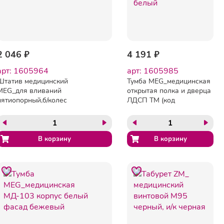
2 046 ₽
4 191 ₽
арт: 1605964
арт: 1605985
Штатив медицинский
Тумба MEG_медицинская
MEG_для вливаний
открытая полка и дверца
пятиопорный,б/колес
ЛДСП ТМ (код
ШВ-01-МСК (код 317)
МД-105.00) белый