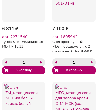
6 811 ₽
7 100 ₽
арт: 2271540
арт: 1605942
Тумба STR_ медицинская
Стол процедурный
MD TM 13.11
MEG_передв.метал. с 2
стекл.полк. СПп-01-МСК
(код 501-01М)