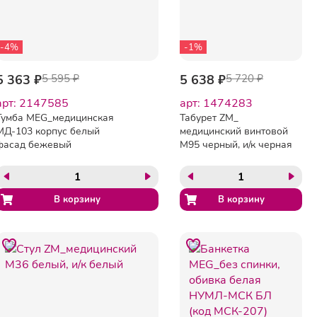
-4%
-1%
5 363 ₽
5 595 ₽
5 638 ₽
5 720 ₽
арт: 2147585
арт: 1474283
Тумба MEG_медицинская
Табурет ZM_
МД-103 корпус белый
медицинский винтовой
фасад бежевый
М95 черный, и/к черная