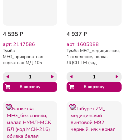
4 595 ₽
4 937 ₽
арт: 2147586
арт: 1605988
Тумба
Тумба MEG_медицинская,
MEG_прикроватная
1 отделение, полка,
подкатная МД-105
ЛДСП ТМ (код
корпус белый фасад
МД-103.00) белый
бежевый