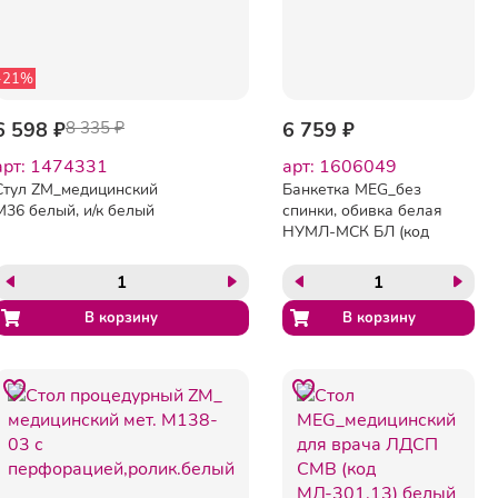
-21%
6 598 ₽
8 335 ₽
6 759 ₽
арт: 1474331
арт: 1606049
Стул ZM_медицинский
Банкетка MEG_без
М36 белый, и/к белый
спинки, обивка белая
НУМЛ-МСК БЛ (код
МСК-207)