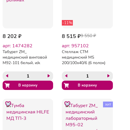
-11%
8 202 ₽
8 515 ₽
9 550 ₽
арт: 1474282
арт: 957102
Табурет ZM_
Стеллаж СТМ
медицинский винтовой
медицинский MS
М92-101 белый, и/к
200/100х40/6 (6 полок)
белая на роликах
хит