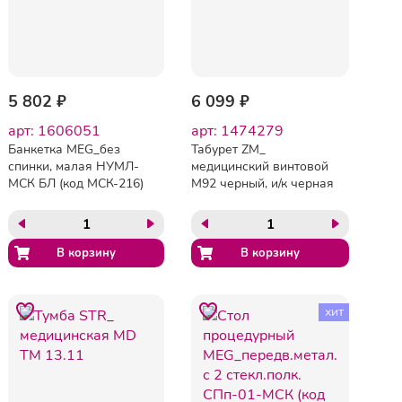
5 802 ₽
6 099 ₽
арт: 1606051
арт: 1474279
Банкетка MEG_без
Табурет ZM_
спинки, малая НУМЛ-
медицинский винтовой
МСК БЛ (код МСК-216)
М92 черный, и/к черная
обивка белая
хит