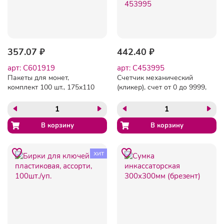
357.07 ₽
442.40 ₽
арт: C601919
арт: C453995
Пакеты для монет,
Счетчик механический
комплект 100 шт., 175х110
(кликер), счет от 0 до 9999,
мм, бумажные, 601919
корпус металлический,
хром, BRAUBERG, 453995
хит