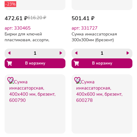
-23%
472.61 ₽
616.20 ₽
501.41 ₽
арт: 330465
арт: 331727
Бирки для ключей
Сумка инкассаторская
пластиковая, ассорти,
300х300мм (брезент)
100шт./уп.