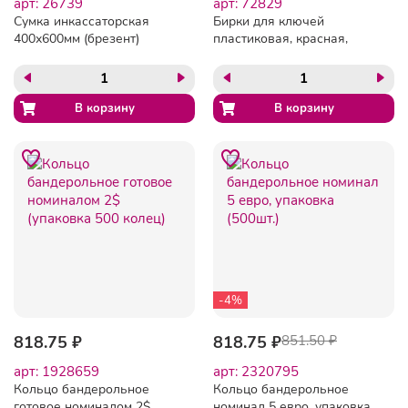
арт: 26739
арт: 72829
Сумка инкассаторская
Бирки для ключей
400х600мм (брезент)
пластиковая, красная,
100шт./уп.
-4%
818.75 ₽
818.75 ₽
851.50 ₽
арт: 1928659
арт: 2320795
Кольцо бандерольное
Кольцо бандерольное
готовое номиналом 2$
номинал 5 евро, упаковка