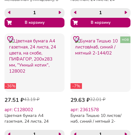
листов 8 цветов, на скобе,
цвета, на скобе,
ЮНЛАНДИЯ, 200х280 мм,
ПИФАГОР, 200х283 мм,
"ЮНЛАНДИК В ПАРКЕ",
"Совенок", 128003
129549
нов
-36%
-7%
27.51 ₽
43.19 ₽
29.63 ₽
32.01 ₽
арт: C128002
арт: 2361578
Цветная бумага А4
Бумага Тишью 10 листов/
газетная, 24 листа, 24
наб, синий / мятный 2-
цвета, на скобе,
144/02
ПИФАГОР, 200х283 мм,