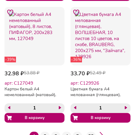
-39%
-36%
32.98 ₽
53.88 ₽
33.70 ₽
52.49 ₽
арт: C127049
арт: C129926
Картон белый А4
Цветная бумага А4
немелованный (матовый),
мелованная (глянцевая),
8 листов, ПИФАГОР,
ВОЛШЕБНАЯ, 10 листов
200х283 мм, 127049
10 цветов, на скобе,
BRAUBERG, 200х275 мм,
"Зайчата", 129926