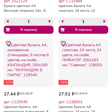
арт: 2522129
арт: C115484
Бумага цветная А4
Цветная бумага А4
Веселый тигренок 14л., 8
газетная, 24 листа, 12
цв. Арт С2763
цветов, на скобе,
ПИФАГОР, 200х280 мм,
"Мишка с Пчелами",
115484
-37%
-34%
27.44 ₽
43.38 ₽
27.51 ₽
41.84 ₽
арт: C129549
арт: C128003
Цветная бумага, А4,
Цветная бумага А4
мелованная (глянцевая), 8
газетная, 24 листа, 24