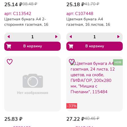
25.14 ₽
38.48 ₽
25.18 ₽
41.70 ₽
арт: C113542
арт: C107448
Цветная бумага А4 2-
Цветная бумага А4
сторонняя газетная, 16
газетная, 16 листов, 16
листов, 16 цветов, на
цветов, на скобе, HATBER
скобе, ПИФАГОР, 200х280
ECO, 200х270 мм,
мм, "Рыбалка", 113542
"Забавные животные",
060646, 16Бц4_18827
нов
-33%
25.83 ₽
27.22 ₽
40.46 ₽