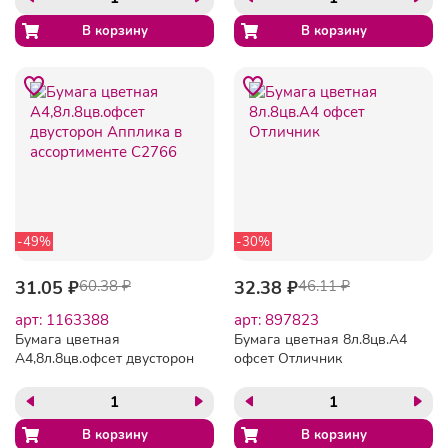
"Умный котик", 128002
-49%
-30%
31.05 ₽
60.38 ₽
32.38 ₽
46.11 ₽
арт: 1163388
арт: 897823
Бумага цветная
Бумага цветная 8л.8цв.А4
А4,8л.8цв.офсет двусторон
офсет Отличник
Апплика в ассортименте
С2766