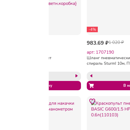
-4%
980.11 ₽
983.69 ₽
1 020 ₽
арт: B1408347
арт: 1707190
FUBAG Пневмопистолет
Шланг пневматическ
для вязких жидкостей
спираль Sturm! 10м, П
[110111/8641888] {130л/
бар, 5х8мм (1700-02-1
мин_3.5бар_0.9л_цветн.коробка}