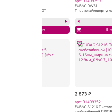
арт: 1825118
арт: B1408299
Краскопульт
FUBAG RW61
пневматический PATRIOT
Пневмогайковерт угл
HVLP 1,4A, 1.4мм, в/б, 0.6л
[100107/8641883] {135
(830901017)
мин_61н/м_6.3бар_1/2"
-6%
2 778 ₽
2 945 ₽
2 873 ₽
арт: B1408243
арт: B1408352
FUBAG Набор
FUBAG S1216 Пистол
пневмоинструмента 5
скобозабивной [10015