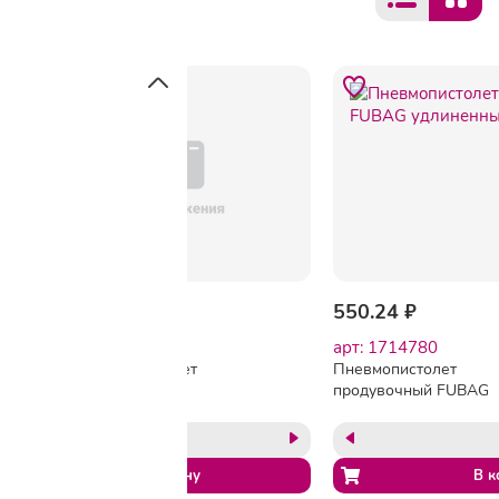
270.01 ₽
550.24 ₽
арт: B1408343
арт: 1714780
FUBAG Пневмопистолет
Пневмопистолет
продувочный с
продувочный FUBAG
регулятором воздушного
удлиненный 170л/
потока [110110] {220л/
м(110122)
мин_2-8бар_ блистер}