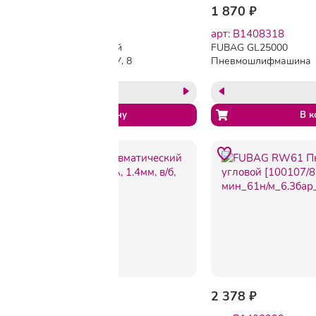
1 628 ₽
1 721 ₽
1 870 ₽
арт: 1707193
арт: B1408318
Шланг пневматический
FUBAG GL25000
спираль Sturm! 20м, ПУ, 8
Пневмошлифмашина
бар, 5х8мм (1700-02-20)
прямая [100117] {103л
мин_6бар_25000об/ми
набор}
-3%
2 121 ₽
2 188 ₽
2 378 ₽