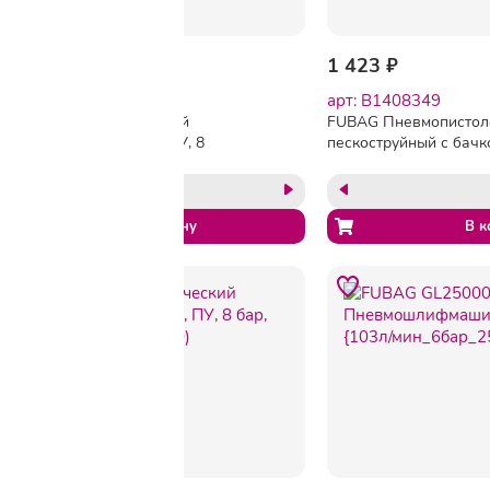
1 260 ₽
1 423 ₽
арт: 1707192
арт: B1408349
Шланг пневматический
FUBAG Пневмопистол
спираль Sturm! 15м, ПУ, 8
пескоструйный с бачк
бар, 5х8мм (1700-02-15)
[110115/8641880] {142
мин_3.5бар_0.75л_цве
-5%