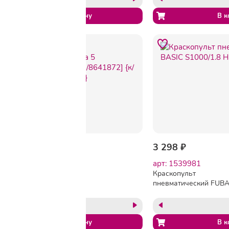
2 945 ₽
3 298 ₽
арт: B1408244
арт: 1539981
FUBAG Набор
Краскопульт
пневмоинструмента 5
пневматический FUB
предметов
BASIC S1000/1.8 HP 0.
[120102/8641872] {к/р с
н/б (110105)
нижним бачком}