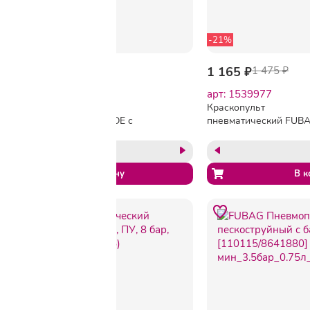
-21%
987.50 ₽
1 165 ₽
1 475 ₽
арт: 1710661
арт: 1539977
Пневмопистолет для
Краскопульт
накачки шин CONCORDE с
пневматический FUB
манометром (TG35Q)
BASIC G600/1.5 HP 1.5
в/б, 0.6л(110103)