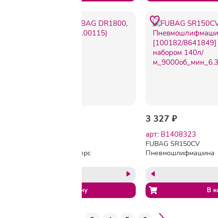
-9%
3 312 ₽
3 626 ₽
3 327 ₽
арт: 1714782
арт: B1408323
Пневмодрель FUBAG
FUBAG SR150CV
DR1800, 142л/мин, реверс
Пневмошлифмашина
(100115)
орбитальная
[100182/8641849] {с
пылеотводом c набор
140л/
м_9000об_мин_6.3бар