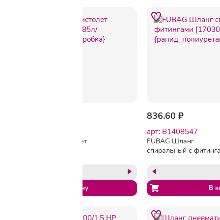
-2%
720.73 ₽
735.08 ₽
836.60 ₽
арт: B1408346
арт: B1408547
FUBAG Пневмопистолет
FUBAG Шланг
моющий [110114] {85л/
спиральный с фитинг
мин_4бар_цветн.коробка}
[170304]
{рапид_полиуретан_1