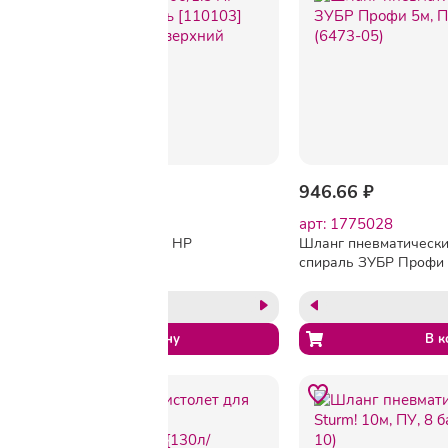
871.68 ₽
946.66 ₽
арт: B1408252
арт: 1775028
FUBAG BASIC G600/1.5 HP
Шланг пневматическ
Краскораспылитель
спираль ЗУБР Профи 
[110103] {141л/
ПУ, 15бар,6х8мм (6473
мин_3.5бар_верхний
бачок 0.6л_1.5мм}