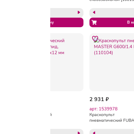
предметов [120101] {к/р с
{длина скобы 6-
верхним бачком}
16мм_ширина скобы
12.8мм_0.9х0.7_100шт
м}
2 893 ₽
2 931 ₽
арт: 1540000
арт: 1539978
Шланг пневматический
Краскопульт
спираль FUBAG рапид,
пневматический FUB
полиуретан, 15м, 8x12 мм
MASTER G600/1.4 HV
(170306)
1.4мм, в/б (110104)