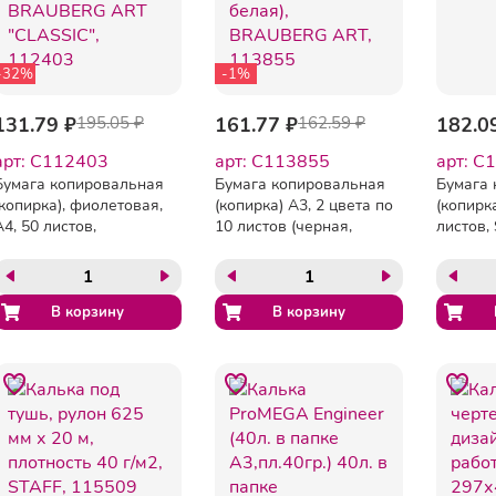
-32%
-1%
131.79 ₽
195.05 ₽
161.77 ₽
162.59 ₽
182.0
арт: C112403
арт: C113855
арт: C
Бумага копировальная
Бумага копировальная
Бумага 
(копирка), фиолетовая,
(копирка) А3, 2 цвета по
(копирка
А4, 50 листов,
10 листов (черная,
листов,
BRAUBERG ART
белая), BRAUBERG ART,
"CLASSIC", 112403
113855