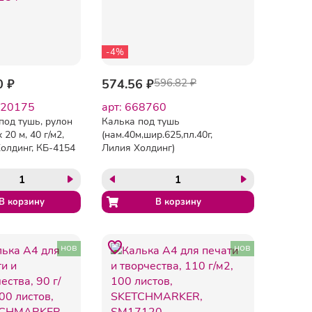
-4%
0 ₽
574.56 ₽
596.82 ₽
120175
арт: 668760
под тушь, рулон
Калька под тушь
 20 м, 40 г/м2,
(нам.40м,шир.625,пл.40г,
олдинг, КБ-4154
Лилия Холдинг)
нов
нов