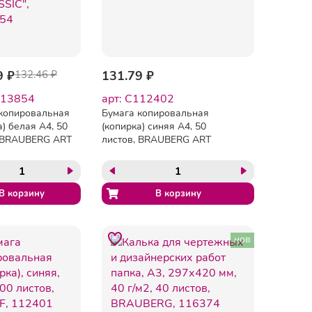
9 ₽
132.46 ₽
131.79 ₽
113854
арт: C112402
копировальная
Бумага копировальная
а) белая А4, 50
(копирка) синяя А4, 50
, BRAUBERG ART
листов, BRAUBERG ART
C", 113854
"CLASSIC", 112402
нов