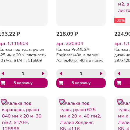
-39%
193.22 ₽
218.09 ₽
224.9
арт: C115509
арт: 330304
арт: C
Калька под тушь, рулон
Калька ProMEGA
Калька 
625 мм х 20 м, плотность
Engineer (40л. в папке
дизайне
40 г/м2, STAFF, 115509
А3,пл.40гр.) 40л. в папке
297х420 
папке, 