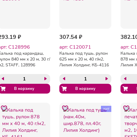
293.19 ₽
307.54 ₽
382.1
арт: C128996
арт: C120071
арт: C
Калька под карандаш,
Калька под тушь, рулон
Калька 
рулон 840 мм х 20 м, 30 г/
625 мм х 20 м, 40 г/м2,
878 мм х
м2, STAFF, 128996
Лилия Холдинг, КБ-4116
Лилия Х
хит