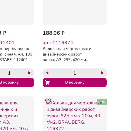
9 ₽
188.06 ₽
112401
арт: C116374
копировальная
Калька для чертежных и
), синяя, А4, 100
дизайнерских работ
 STAFF, 112401
папка, А3, 297х420 мм,
40 г/м2, 40 листов,
BRAUBERG, 116374
нов