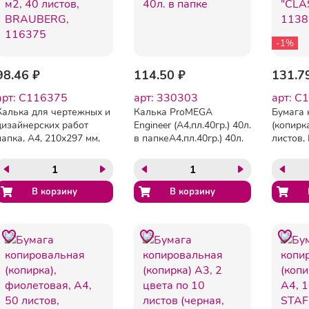
-1%
98.46 ₽
114.50 ₽
131.7
арт: C116375
арт: 330303
арт: C
Калька для чертежных и
Калька ProMEGA
Бумага 
дизайнерских работ
Engineer (А4,пл.40гр.) 40л.
(копирк
папка, А4, 210х297 мм,
в папкеА4,пл.40гр.) 40л.
листов
40 г/м2, 40 листов,
в папке
"CLASSI
BRAUBERG, 116375