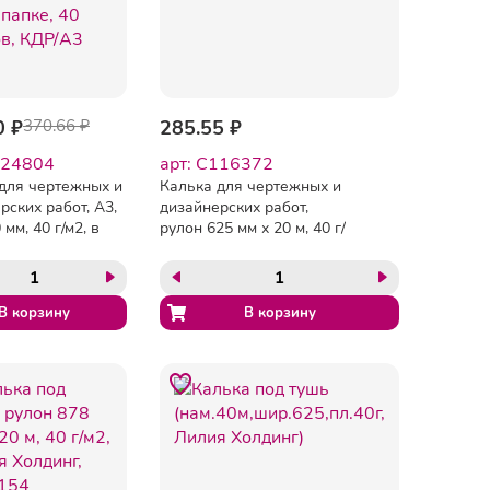
0 ₽
370.66 ₽
285.55 ₽
124804
арт: C116372
для чертежных и
Калька для чертежных и
рских работ, А3,
дизайнерских работ,
мм, 40 г/м2, в
рулон 625 мм х 20 м, 40 г/
40 листов, КДР/А3
м2, BRAUBERG, 116372