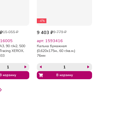
-4%
 ₽
15 055 ₽
9 403 ₽
9 779 ₽
116005
арт: 1593416
3, 90 г/м2, 500
Калька бумажная
 Tracing XEROX,
(0,620х175м., 60 г/кв.м.)
033
76мм