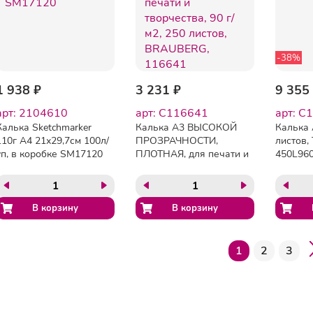
-38%
1 938 ₽
3 231 ₽
9 355
арт: 2104610
арт: C116641
арт: C
Калька Sketchmarker
Калька А3 ВЫСОКОЙ
Калька А
110г А4 21х29,7см 100л/
ПРОЗРАЧНОСТИ,
листов,
уп, в коробке SM17120
ПЛОТНАЯ, для печати и
450L96
творчества, 90 г/м2, 250
листов, BRAUBERG,
116641
1
2
3