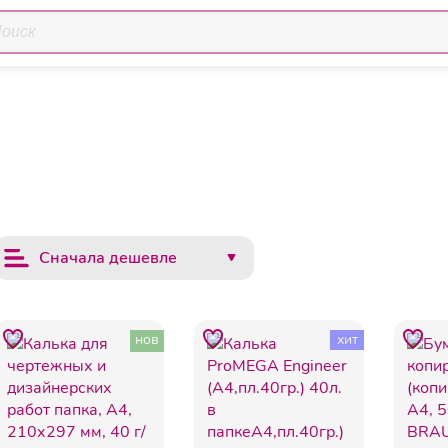
Калька
ия
Ватман Калька и прочая бумага
Сначала дешевле
нов
хит