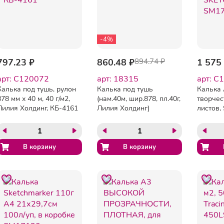
-4%
797.23 ₽
860.48 ₽
894.74 ₽
1 575
арт: C120072
арт: 18315
арт: C
Калька под тушь, рулон
Калька под тушь
Калька 
878 мм х 40 м, 40 г/м2,
(нам.40м, шир.878, пл.40г,
творчест
Лилия Холдинг, КБ-4161
Лилия Холдинг)
листов
SM1711