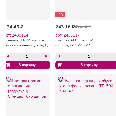
-3%
224.46 ₽
243.16 ₽
251.72 ₽
арт: 2438114
арт: 2438117
Стельки TERRY, хлопок/
Стельки ALU, шерсть/
активированный уголь, Б/
фольга, Б/Р IW1272
Р ID1201