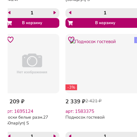
-3%
2 209 ₽
2 339 ₽
2 421 ₽
арт: 1695124
арт: 1583375
Носки белые разм.27
Подносок гостевой
(50пар/уп) S