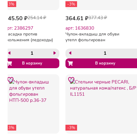
-3%
-3%
245.50 ₽
254.14 ₽
364.61 ₽
377.43 ₽
арт: 2386297
арт: 1636830
Насадка против
Чулок-вкладыш для обуви
скольжения (ледоходы)
утепл фольгирован
Стандарт 6х6 шипов
НТП-500 р.46-47
-3%
-3%