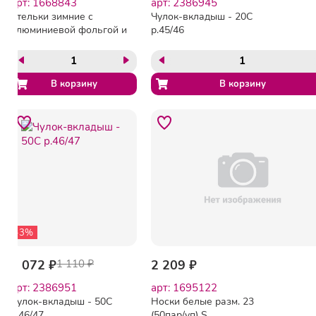
арт: 1668843
арт: 2386945
Стельки зимние с
Чулок-вкладыш - 20С
алюминиевой фольгой и
р.45/46
шерстью, пара, ТВ4013-00
-3%
1 072 ₽
1 110 ₽
2 209 ₽
арт: 2386951
арт: 1695122
Чулок-вкладыш - 50С
Носки белые разм. 23
р.46/47
(50пар/уп) S