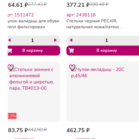
364.61 ₽
377.43 ₽
377.21 ₽
390.48 ₽
арт: 1511472
арт: 2438118
Чулок-вкладыш для обуви
Стельки черные PECARI,
утепл фольгирован
натуральная кожа/латекс ,
НТП-500 р.36-37
Б/Р IL1151
-13%
383.75 ₽
442.90 ₽
462.75 ₽