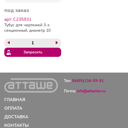
под заказ
арт: C235931
Тубус для чертежей 3-х
секционный, диаметр 10
см, длина 65 см, А1,
черный, с ручкой, ПТ41
Запросить
Тел:
8(495)134-59-91
Почта:
info@attacher.ru
ГЛАВНАЯ
ОПЛАТА
ДОСТАВКА
КОНТАКТЫ