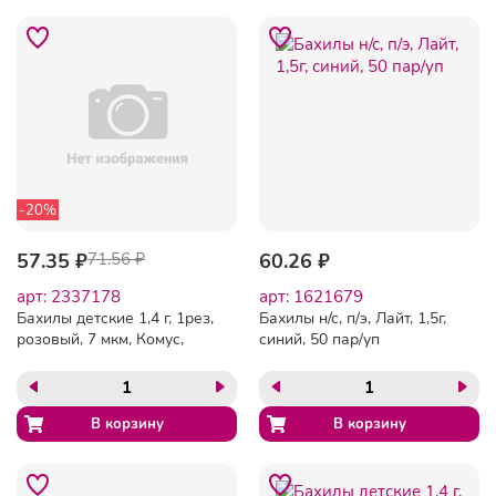
-20%
57.35 ₽
71.56 ₽
60.26 ₽
арт: 2337178
арт: 1621679
Бахилы детские 1,4 г, 1рез,
Бахилы н/с, п/э, Лайт, 1,5г,
розовый, 7 мкм, Комус,
синий, 50 пар/уп
50пар/уп