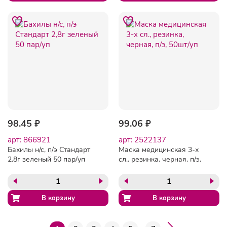
98.45 ₽
99.06 ₽
арт: 866921
арт: 2522137
Бахилы н/с, п/э Стандарт
Маска медицинская 3-х
2,8г зеленый 50 пар/уп
сл., резинка, черная, п/э,
50шт/уп