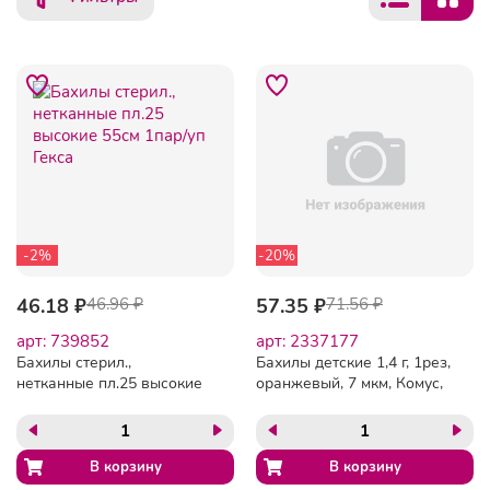
-2%
-20%
46.18 ₽
46.96 ₽
57.35 ₽
71.56 ₽
арт: 739852
арт: 2337177
Бахилы стерил.,
Бахилы детские 1,4 г, 1рез,
нетканные пл.25 высокие
оранжевый, 7 мкм, Комус,
55см 1пар/уп Гекса
50пар/уп