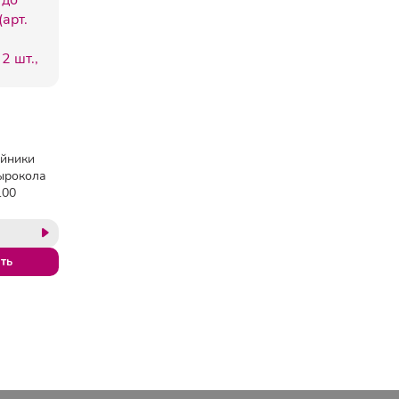
йники
ырокола
100
869),
., 226874
ть