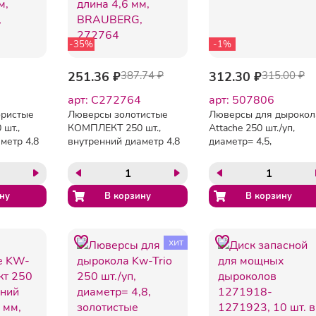
-35%
-1%
251.36 ₽
387.74 ₽
312.30 ₽
315.00 ₽
арт: C272764
арт: 507806
ристые
Люверсы золотистые
Люверсы для дырокол
шт.,
КОМПЛЕКТ 250 шт.,
Attache 250 шт./уп,
метр 4,8
внутренний диаметр 4,8
диаметр= 4,5,
м,
мм, длина 4,6 мм,
серебристые
2765
BRAUBERG, 272764
хит