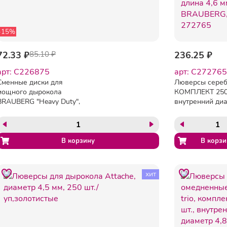
-15%
72.33 ₽
85.10 ₽
236.25 ₽
арт: C226875
арт: C272765
Сменные диски для
Люверсы сереб
мощного дырокола
КОМПЛЕКТ 250 
BRAUBERG "Heavy Duty",
внутренний диа
до 100 листов,
мм, длина 4,6 м
КОМПЛЕКТ 2 шт., 226875
BRAUBERG, 27
хит