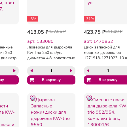
-3%
-31%
413.05 ₽
427.66 ₽
423.75 ₽
611.00 ₽
арт: 133080
арт: 1479852
ненные
Люверсы для дырокола
Диск запасной для
ект 250
Kw-Trio 250 шт./уп,
мощных дыроколов
й диаметр
диаметр= 4,8, золотистые
1271918-1271923, 10 ш
,6 мм, цвет
в уп
9707