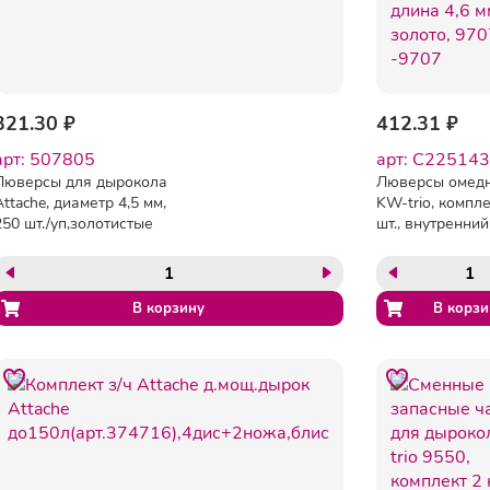
321.30 ₽
412.31 ₽
арт: 507805
арт: C225143
Люверсы для дырокола
Люверсы омед
Attache, диаметр 4,5 мм,
KW-trio, компл
250 шт./уп,золотистые
шт., внутренни
4,8 мм, длина 4
золото, 9707, -