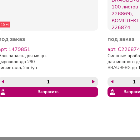
-19%
под заказ
под заказ
арт: 1479851
арт: C226874
Нож запасн. для мощн.
Сменные пробо
дыроколовдо 290
для мощного д
лис,металл, 2шт/уп
BRAUBERG до 
листов (арт. 226
КОМПЛЕКТ 2 шт
Запросить
Запроси