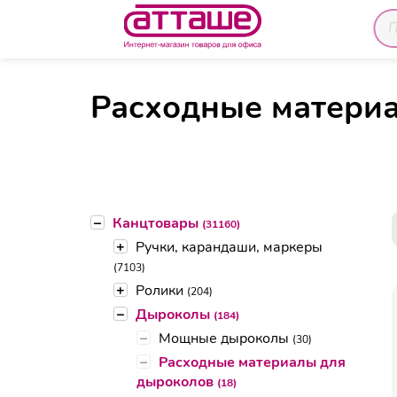
Главная
Каталог товаров
Канцтовары
Дыр
Расходные матери
–
Канцтовары
(31160)
+
Ручки, карандаши, маркеры
(7103)
+
Ролики
(204)
–
Дыроколы
(184)
–
Мощные дыроколы
(30)
–
Расходные материалы для
дыроколов
(18)