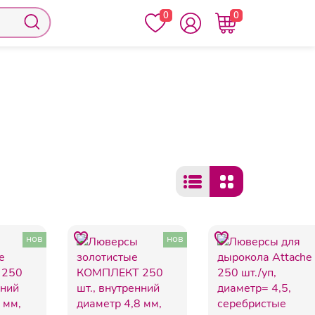
0
0
нов
нов