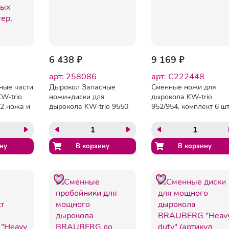
6 438 ₽
9 169 ₽
арт: 258086
арт: C222448
ные части
Дырокол Запасные
Сменные ножи для
W-trio
ножи+диски для
дырокола KW-trio
 2 ножа и
дырокола KW-trio 9550
952/954, комплект 6 шт.
диска,
130001/6
34,