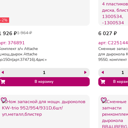
-2%
1 926 ₽
1 964 ₽
6 027 ₽
арт: 376891
арт: C225144
Комплект з/ч Attache
Сменные запас
д.мощ.дырок Attache
для дырокола K
до150л(арт.374716),4дис+2ножа,блис
9550, комплект
4 пластиковых 
блистер, 13005
-1300534