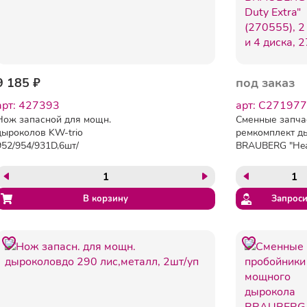
9 185 ₽
под заказ
арт: 427393
арт: C271977
Нож запасной для мощн.
Сменные запча
дыроколов KW-trio
ремкомплект д
952/954/931D,6шт/
BRAUBERG "Hea
уп,металл,блистер
Extra" (270555)
4 диска, 27197
Запроси