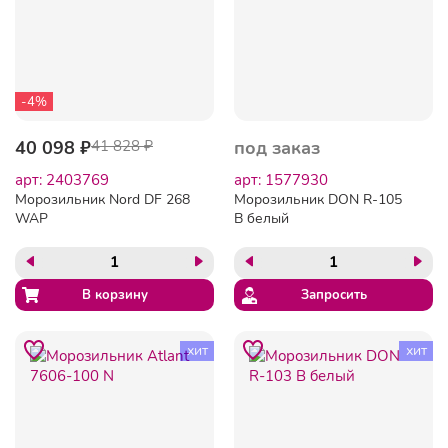
-4%
40 098 ₽
41 828 ₽
под заказ
арт: 2403769
арт: 1577930
Морозильник Nord DF 268
Морозильник DON R-105
WAP
B белый
Запросить
хит
хит