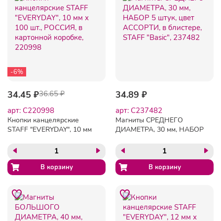
-6%
34.45 ₽
36.65 ₽
34.89 ₽
арт: C220998
арт: C237482
Кнопки канцелярские
Магниты СРЕДНЕГО
STAFF "EVERYDAY", 10 мм
ДИАМЕТРА, 30 мм, НАБОР
х 100 шт., РОССИЯ, в
5 штук, цвет АССОРТИ, в
картонной коробке,
блистере, STAFF "Basic",
220998
237482