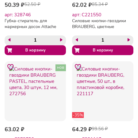
50.39 ₽
52.50 ₽
62.02 ₽
85.34 ₽
арт: 328746
арт: C221550
Губка-стиратель для
Силовые кнопки-гвоздики
маркерных досок Attache
BRAUBERG, цветные
Economy Губка резиновая
(шарики), 50 шт., в
картонной коробке,
221550
нов
-35%
63.02 ₽
64.29 ₽
99.56 ₽