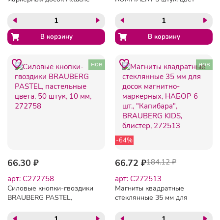
(губка и магниты)
АССОРТИ, в блистере,
BRAUBERG, 231729
нов
нов
-64%
66.30 ₽
66.72 ₽
184.12 ₽
арт: C272758
арт: C272513
Силовые кнопки-гвоздики
Магниты квадратные
BRAUBERG PASTEL,
стеклянные 35 мм для
пастельные цвета, 50
досок магнитно-
штук, 10 мм, 272758
маркерных, НАБОР 6 шт.,