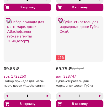
"Капибара", BRAUBERG
KIDS, блистер, 272513
-19%
69.65 ₽
69.75 ₽
85.73 ₽
арт: 1722250
арт: 328747
Набор принадл.для магн-
Губка-стиратель для
марк. досок Attache(синяя
маркерных досок Губка
губка,магниты
Смайл
30мм,ассорт)