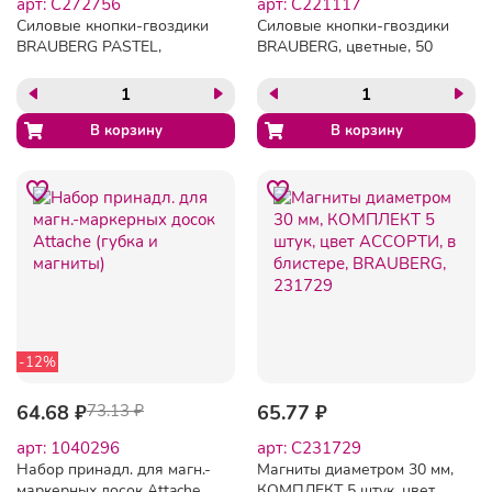
арт: C272756
арт: C221117
Силовые кнопки-гвоздики
Силовые кнопки-гвоздики
BRAUBERG PASTEL,
BRAUBERG, цветные, 50
пастельные цвета, 30
шт., в пластиковой
штук, 12 мм, 272756
коробке, 221117
-12%
64.68 ₽
73.13 ₽
65.77 ₽
арт: 1040296
арт: C231729
Набор принадл. для магн.-
Магниты диаметром 30 мм,
маркерных досок Attache
КОМПЛЕКТ 5 штук, цвет