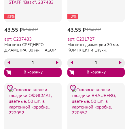
-33%
-2%
43.55 ₽
64.83 ₽
43.55 ₽
44.27 ₽
арт: C237483
арт: C231727
Магниты СРЕДНЕГО
Магниты диаметром 30 мм,
ДИАМЕТРА, 30 мм, НАБОР
КОМПЛЕКТ 4 штуки,
5 штук, с рисунком
"СМАЙЛИКИ", ЖЕЛТЫЕ, в
СМАЙЛИК, жёлтые, в
блистере, BRAUBERG,
блистере, STAFF "Basic",
231727
237483