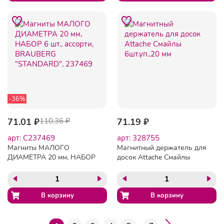
-36%
71.01 ₽
110.36 ₽
71.19 ₽
арт: C237469
арт: 328755
Магниты МАЛОГО
Магнитный держатель для
ДИАМЕТРА 20 мм, НАБОР
досок Attache Смайлы
6 шт., ассорти, BRAUBERG
6шт.уп.,20 мм
"STANDARD", 237469