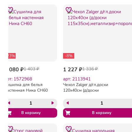
-23%
-8%
1 080 ₽
1 403 ₽
1 227 ₽
1 336 ₽
арт: 1572968
арт: 2113941
Сушилка для белья
Чехол Zalger д/гл.доски
настенная Ника СН60
120x40см (д/доски
115x35см),металлизир+поролон