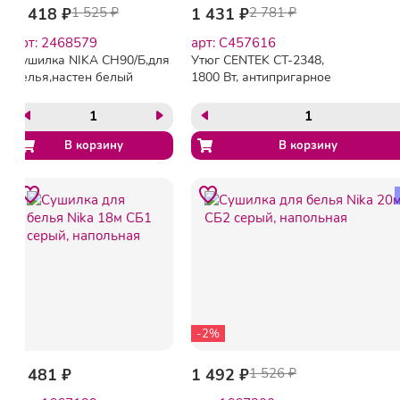
1 418 ₽
1 525 ₽
1 431 ₽
2 781 ₽
арт: 2468579
арт: C457616
Сушилка NIKA СН90/Б,для
Утюг CENTEK CT-2348,
белья,настен белый
1800 Вт, антипригарное
покрытие, антикапля,
антинакипь, фиолетовый,
CT-2348 VIOLET
-2%
1 481 ₽
1 492 ₽
1 526 ₽