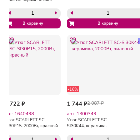
покрытие, паровой удар,
черный/красный, 455279
-16%
1 722 ₽
1 744 ₽
2 087 ₽
арт: 1640498
арт: 1300349
Утюг SCARLETT SC-
Утюг SCARLETT SC-
SI30P15, 2000Вт, красный
SI30K44, керамика,
2000Вт, лиловый