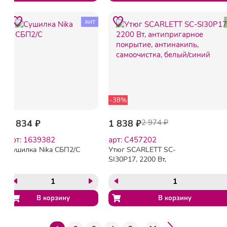
хит
-38%
1 834 ₽
1 838 ₽
2 974 ₽
арт: 1639382
арт: C457202
Сушилка Nika СБП2/С
Утюг SCARLETT SC-
SI30P17, 2200 Вт,
антипригарное покрытие,
антинакипь, самоочистка,
белый/синий