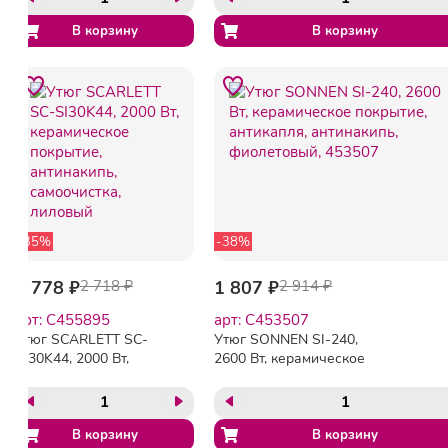
-35%
-38%
1 778 ₽
2 718 ₽
1 807 ₽
2 914 ₽
арт: C455895
арт: C453507
Утюг SCARLETT SC-
Утюг SONNEN SI-240,
SI30K44, 2000 Вт,
2600 Вт, керамическое
керамическое покрытие,
покрытие, антикапля,
антинакипь, самоочистка,
антинакипь, фиолетовый,
лиловый
453507