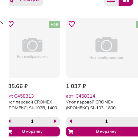
нов
985.66 ₽
1 037 ₽
арт: C458313
арт: C458314
Утюг паровой CROMEX
Утюг паровой CROMEX
(КРОМЕКС) SI-102B, 1400
(КРОМЕКС) SI-103, 1800
Вт, антипригарное
Вт, антипригар. покрытие,
покрытие, паровой удар,
паровой удар, вертикальн.
самоочистка, компактный,
отпаривание,
зеленый/белый, 458313
самоочистка, серый/
белый, 458314