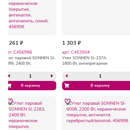
1 261 ₽
1 303 ₽
арт: C456996
арт: C453504
Утюг паровой SONNEN SI-
Утюг SONNEN SI-237A,
2099, 2400 Вт,
1800 Вт, антипригарное
керамическое покрытие,
покрытие, синий/белый,
антикапля, антинакипь,
453504
синий, 456996