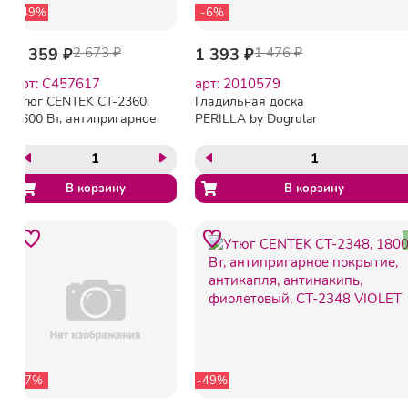
-49%
-6%
1 359 ₽
2 673 ₽
1 393 ₽
1 476 ₽
арт: C457617
арт: 2010579
Утюг CENTEK CT-2360,
Гладильная доска
1600 Вт, антипригарное
PERILLA by Dogrular
покрытие, антикапля,
Березка
антинакипь, синий, CT-
2360 BLUE
-7%
-49%