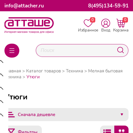
info@attacher.ru
8(495)134-59-91
0
0
Избранное
Вход
Корзина
Главная
Каталог товаров
Техника
Мелкая бытовая
техника
Утюги
Утюги
Сначала дешевле
Фильтры