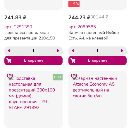
-19%
241.83 ₽
244.23 ₽
301.44 ₽
арт: C291390
арт: 2099585
Подставка настольная
Карман настенный Выбор
для презентаций 210х150
Есть, А4, на клеевой
мм (домик), двусторонняя,
основе, 5шт\уп
ПЭТ, STAFF, 291390
нов