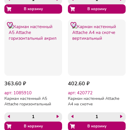
мм), А4, односторонняя,
(297х210 мм), А4,
STAFF, 291395
односторонняя, STAFF,
291396
363.60 ₽
402.60 ₽
арт: 1085910
арт: 420772
Карман настенный А5
Карман настенный Attache
Attache горизонтальный
А4 на скотче
акрил
вертикальный