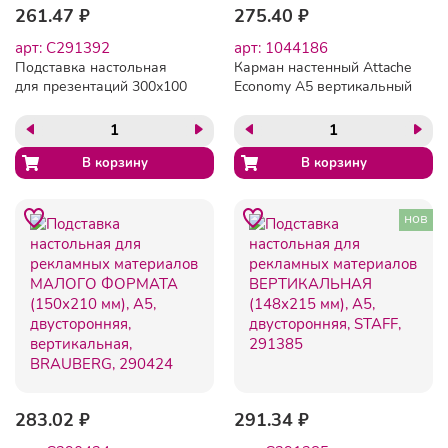
261.47 ₽
275.40 ₽
арт: C291392
арт: 1044186
Подставка настольная
Карман настенный Attache
для презентаций 300х100
Economy А5 вертикальный
мм (домик), двусторонняя,
на скотче 5шт/уп
ПЭТ, STAFF, 291392
нов
283.02 ₽
291.34 ₽