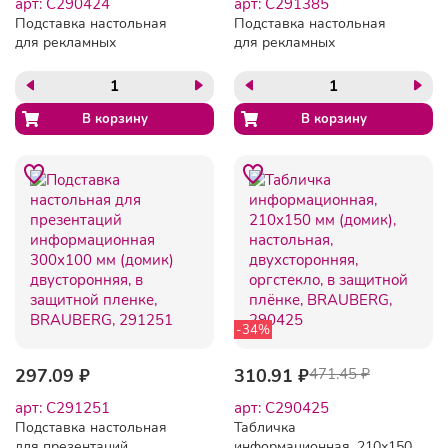
арт: C290424
арт: C291385
Подставка настольная
Подставка настольная
для рекламных
для рекламных
материалов МАЛОГО
материалов
ФОРМАТА (150х210 мм),
ВЕРТИКАЛЬНАЯ (148х215
А5, двусторонняя,
мм), А5, двусторонняя,
вертикальная, BRAUBERG,
STAFF, 291385
290424
-34%
297.09 ₽
310.91 ₽
471.45 ₽
арт: C291251
арт: C290425
Подставка настольная
Табличка
для презентаций
информационная, 210х150