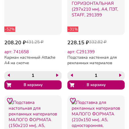
-52%
-31%
208.20 ₽
431.25 ₽
228.15 ₽
332.82 ₽
арт: 741658
арт: C291399
Карман настенный Attache
Подставка настенная для
А4 на скотче
рекламных материалов
горизонтальн
ГОРИЗОНТАЛЬНАЯ
(297х210 мм), А4, ПЭТ,
STAFF, 291399