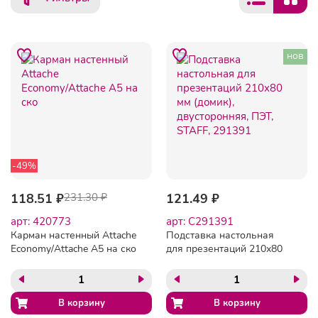
нов
-49%
118.51 ₽
231.30 ₽
121.49 ₽
арт: 420773
арт: C291391
Карман настенный Attache
Подставка настольная
Economy/Attache А5 на ско
для презентаций 210х80
мм (домик), двусторонняя,
ПЭТ, STAFF, 291391