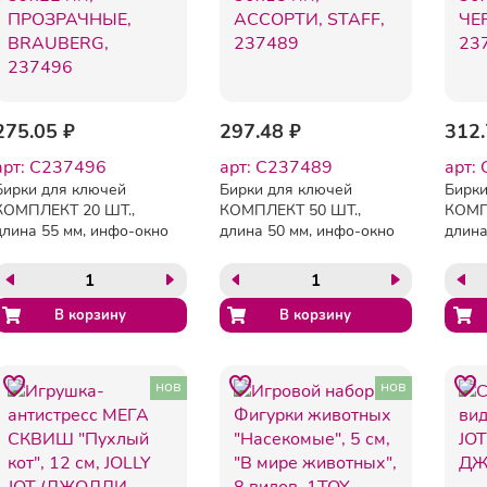
275.05 ₽
297.48 ₽
312.
арт: C237496
арт: C237489
арт:
Бирки для ключей
Бирки для ключей
Бирки
КОМПЛЕКТ 20 ШТ.,
КОМПЛЕКТ 50 ШТ.,
КОМП
длина 55 мм, инфо-окно
длина 50 мм, инфо-окно
длина
39х22 мм, ПРОЗРАЧНЫЕ,
30х15 мм, АССОРТИ,
30х15
BRAUBERG, 237496
STAFF, 237489
STAFF
нов
нов