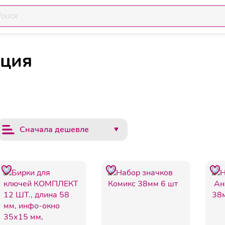
енирная продукция
кция
Сначала дешевле