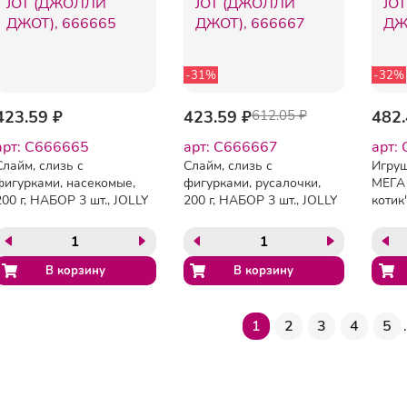
-31%
-32%
423.59 ₽
423.59 ₽
612.05 ₽
482.
арт: C666665
арт: C666667
арт:
Слайм, слизь с
Слайм, слизь с
Игруш
фигурками, насекомые,
фигурками, русалочки,
МЕГА
200 г, НАБОР 3 шт., JOLLY
200 г, НАБОР 3 шт., JOLLY
котик"
JOT (ДЖОЛЛИ ДЖОТ),
JOT (ДЖОЛЛИ ДЖОТ),
(ДЖО
666665
666667
6658
1
2
3
4
5
.