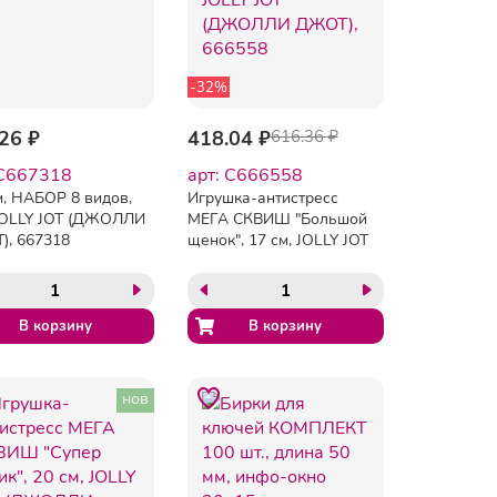
-32%
26 ₽
418.04 ₽
616.36 ₽
 C667318
арт: C666558
, НАБОР 8 видов,
Игрушка-антистресс
 JOLLY JOT (ДЖОЛЛИ
МЕГА СКВИШ "Большой
), 667318
щенок", 17 см, JOLLY JOT
(ДЖОЛЛИ ДЖОТ),
666558
нов