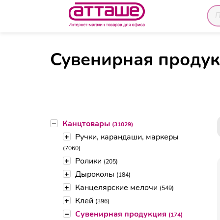
Сув
Главная
Каталог товаров
Канцтовары
Сувенирная проду
–
Канцтовары
(31029)
+
Ручки, карандаши, маркеры
(7060)
+
Ролики
(205)
+
Дыроколы
(184)
+
Канцелярские мелочи
(549)
+
Клей
(396)
–
Сувенирная продукция
(174)