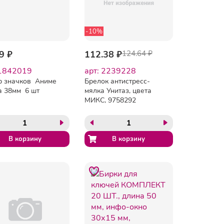
-10%
9 ₽
112.38 ₽
124.64 ₽
 1842019
арт: 2239228
р значков Аниме
Брелок антистресс-
а 38мм 6 шт
мялка Унитаз, цвета
МИКС, 9758292