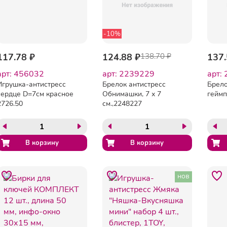
-10%
117.78 ₽
124.88 ₽
138.70 ₽
137.
арт: 456032
арт: 2239229
арт:
Игрушка-антистресс
Брелок антистресс
Брело
сердце D=7см красное
Обнимашки, 7 х 7
геймп
2726.50
см.,2248227
нов