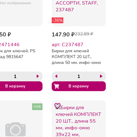
-36%
50 ₽
147.90 ₽
232.89 ₽
 2471446
арт: C237487
к для ключей, PS
Бирки для ключей
ад 9815647
КОМПЛЕКТ 20 ШТ.,
длина 50 мм, инфо-окно
30х15 мм, АССОРТИ,
STAFF, 237487
нов