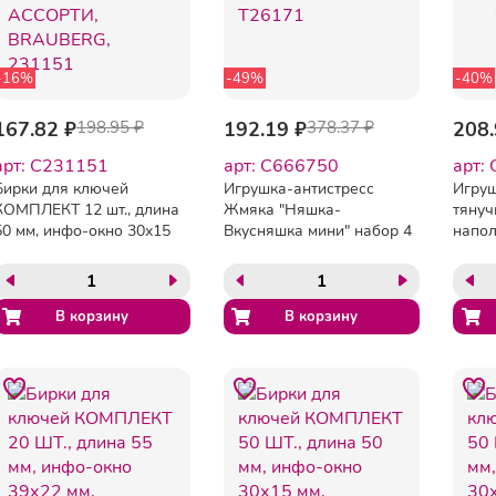
-16%
-49%
-40%
167.82 ₽
198.95 ₽
192.19 ₽
378.37 ₽
208.
арт: C231151
арт: C666750
арт:
Бирки для ключей
Игрушка-антистресс
Игруш
КОМПЛЕКТ 12 шт., длина
Жмяка "Няшка-
тянуч
50 мм, инфо-окно 30х15
Вкусняшка мини" набор 4
напол
мм, АССОРТИ,
шт., блистер, 1TOY,
блис
BRAUBERG, 231151
Т26171