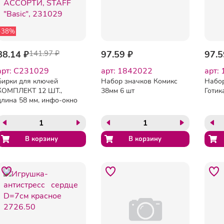
-38%
88.14 ₽
141.97 ₽
97.59 ₽
97.5
арт: C231029
арт: 1842022
арт:
Бирки для ключей
Набор значков Комикс
Набо
КОМПЛЕКТ 12 ШТ.,
38мм 6 шт
Готик
длина 58 мм, инфо-окно
35х15 мм, АССОРТИ,
STAFF "Basic", 231029