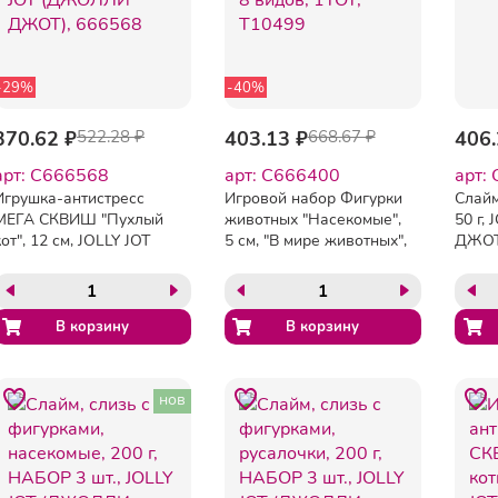
-29%
-40%
370.62 ₽
522.28 ₽
403.13 ₽
668.67 ₽
406.
арт: C666568
арт: C666400
арт:
Игрушка-антистресс
Игровой набор Фигурки
Слайм
МЕГА СКВИШ "Пухлый
животных "Насекомые",
50 г,
кот", 12 см, JOLLY JOT
5 см, "В мире животных",
ДЖОТ
(ДЖОЛЛИ ДЖОТ),
8 видов, 1TOY, Т10499
666568
нов