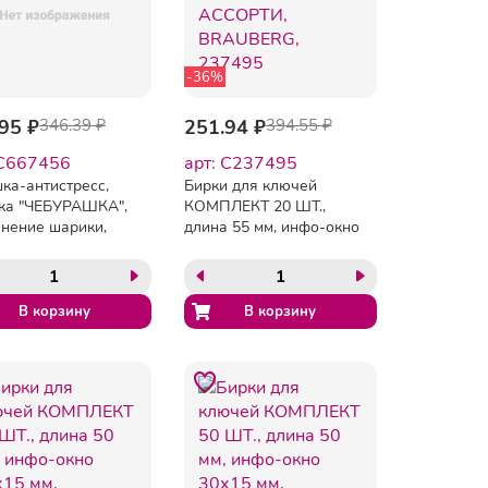
-36%
95 ₽
346.39 ₽
251.94 ₽
394.55 ₽
 C667456
арт: C237495
ка-антистресс,
Бирки для ключей
ка "ЧЕБУРАШКА",
КОМПЛЕКТ 20 ШТ.,
нение шарики,
длина 55 мм, инфо-окно
тер, СУПЕРЖИМ
39х22 мм, АССОРТИ,
BRAUBERG, 237495