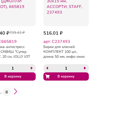
40 ₽
709.43 ₽
516.01 ₽
 C665819
арт: C237493
ка-антистресс
Бирки для ключей
 СКВИШ "Супер
КОМПЛЕКТ 100 шт.,
, 20 см, JOLLY JOT
длина 50 мм, инфо-окно
ЛЛИ ДЖОТ),
30х15 мм, АССОРТИ,
19
STAFF, 237493
..
8