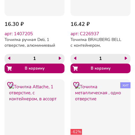
16.30 ₽
16.42 ₽
арт: 1407205
арт: C226937
Точилка ручная Deli, 1
Точилка BRAUBERG BELL
отверстие, алюминиевый
с контейнером,
сплав, стальное лезвие
пластиковая,
конусообразная, цвет
корпуса ассорти, 226937
хит
-62%