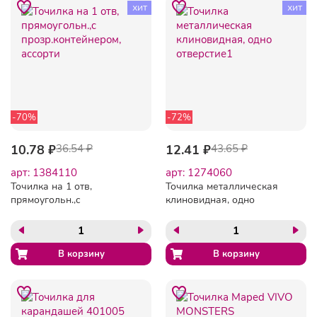
хит
хит
-70%
-72%
10.78 ₽
36.54 ₽
12.41 ₽
43.65 ₽
арт: 1384110
арт: 1274060
Точилка на 1 отв,
Точилка металлическая
прямоугольн.,c
клиновидная, одно
прозр.контейнером,
отверстие1
ассорти