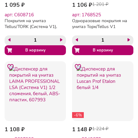
1 095 ₽
1 106 ₽
1 201 ₽
арт: C608716
арт: 1768525
Покрытия на унитаз
Одноразовые покрытия на
Tellus/TORK (Система V1),
унитаз Торк/Tellus V1
1/2 сложения, КОМПЛЕКТ
250л/уп 750197
250 шт., 37х41 см,
Advanced, белые, 750197
-6%
1 108 ₽
1 148 ₽
1 224 ₽