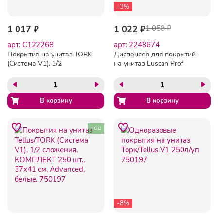
-3%
1 017 ₽
1 022 ₽
1 058 ₽
арт: C122268
арт: 2248674
Покрытия на унитаз TORK
Диспенсер для покрытий
(Система V1), 1/2
на унитаз Luscan Prof
сложения, КОМПЛЕКТ 250
Etalon черный 1/4
шт., 37х42 см, Advanced,
белые, 750160
нов
-8%