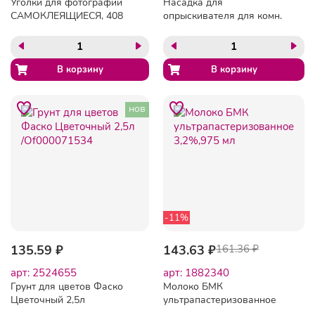
Уголки для фотографий
Насадка для
САМОКЛЕЯЩИЕСЯ, 408
опрыскивателя для комн.
шт., 4 л. в наборе,
растений триггер на пласт.
BRAUBERG, 391311
бут.,466476
нов
-11%
135.59 ₽
143.63 ₽
161.36 ₽
арт: 2524655
арт: 1882340
Грунт для цветов Фаско
Молоко БМК
Цветочный 2,5л
ультрапастеризованное
/Of000071534
3,2%,975 мл