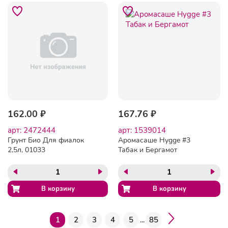
162.00 ₽
167.76 ₽
арт: 2472444
арт: 1539014
Грунт Био Для фиалок
Аромасаше Hygge #3
2,5л, 01033
Табак и Бергамот
1
2
3
4
5
...
85