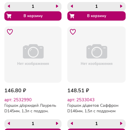
146.80 ₽
148.51 ₽
арт: 2532990
арт: 2533043
Горшок д/орхидей Лаурель
Горшок д/цветов Саффрон
D145мм, 1,3л с поддон.
D146мм, 1,5л с поддоном
(бесцветный),
(бежевый), 221610127/01
221615001/00