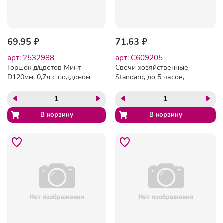
69.95 ₽
71.63 ₽
арт: 2532988
арт: C609205
Горшок д/цветов Минт
Свечи хозяйственные
D120мм, 0,7л с поддоном
Standard, до 5 часов,
(серый), 221611835/03
КОМПЛЕКТ 6 шт., H=165
мм, D=16 мм, в пленке,
LAIMA, 609205