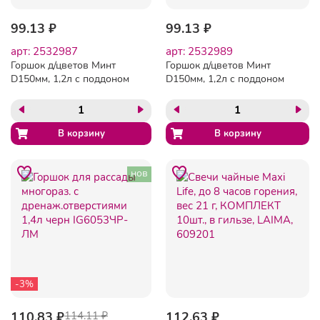
99.13 ₽
99.13 ₽
арт: 2532987
арт: 2532989
Горшок д/цветов Минт
Горшок д/цветов Минт
D150мм, 1,2л с поддоном
D150мм, 1,2л с поддоном
(светло-беж.),
(серый), 221611935/03
221611925/01
нов
-3%
110.83 ₽
114.11 ₽
112.63 ₽