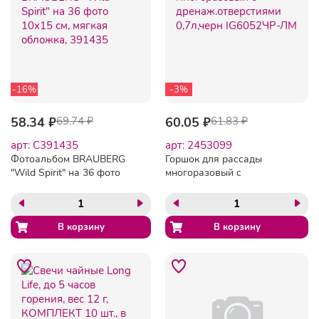
-16%
-3%
58.34 ₽
69.74 ₽
60.05 ₽
61.83 ₽
арт: C391435
арт: 2453099
Фотоальбом BRAUBERG
Горшок для рассады
"Wild Spirit" на 36 фото
многоразовый с
10х15 см, мягкая обложка,
дренаж.отверстиями
391435
0,7л,черн IG6052ЧР-ЛМ