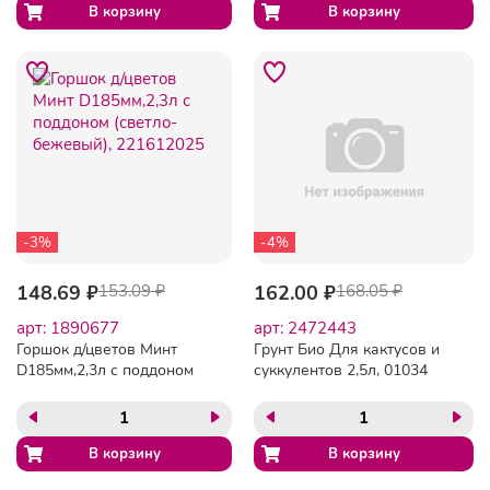
-3%
-4%
148.69 ₽
153.09 ₽
162.00 ₽
168.05 ₽
арт: 1890677
арт: 2472443
Горшок д/цветов Минт
Грунт Био Для кактусов и
D185мм,2,3л с поддоном
суккулентов 2,5л, 01034
(светло-бежевый),
221612025