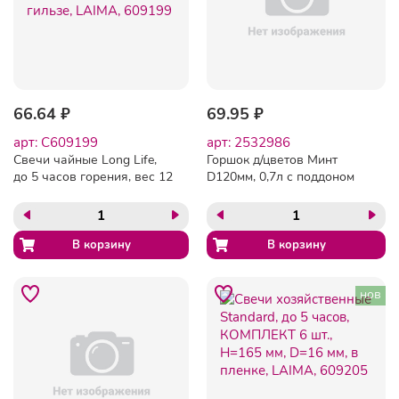
66.64 ₽
69.95 ₽
арт: C609199
арт: 2532986
Свечи чайные Long Life,
Горшок д/цветов Минт
до 5 часов горения, вес 12
D120мм, 0,7л с поддоном
г, КОМПЛЕКТ 10 шт., в
(светло-беж.),
гильзе, LAIMA, 609199
221611825/01
нов