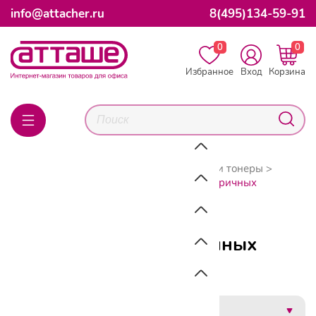
info@attacher.ru
8(495)134-59-91
0
0
Избранное
Вход
Корзина
Главная
Каталог товаров
Картриджи и тонеры
Прочие картриджи
Картриджи для матричных
принтеров
Картриджи для матричных
принтеров
Сначала дешевле