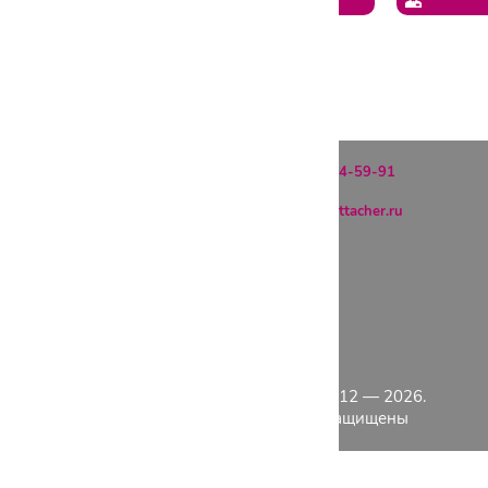
1
2
Тел:
8(495)134-59-91
Почта:
info@attacher.ru
ГЛАВНАЯ
ОПЛАТА
ДОСТАВКА
КОНТАКТЫ
КАТАЛОГ
Copyright 2012 — 2026.
О КОМПАНИИ
Все права защищены