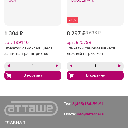
-4%
1 304 ₽
8 297 ₽
8 636 ₽
арт: 199110
арт: 520798
Этикетки самоклеящиеся
Этикетки самоклеящиеся
защитная р/ч штрих-код
ложный штрих-код
40х40мм 1000шт/рул
46.2х10.67x1.89, 5000шт/
уп.
Тел:
8(495)134-59-91
Почта:
info@attacher.ru
ГЛАВНАЯ