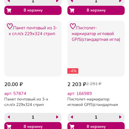
-4%
20.00 ₽
2 203 ₽
2 291 ₽
арт: 57874
арт: 166989
Пакет почтовый из 3-х
Пистолет-маркиратор
сл.п/э 229х324 стрип
игловой GP/S(стандартная
игла)