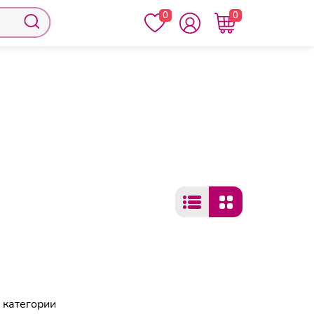
0
0
 категории