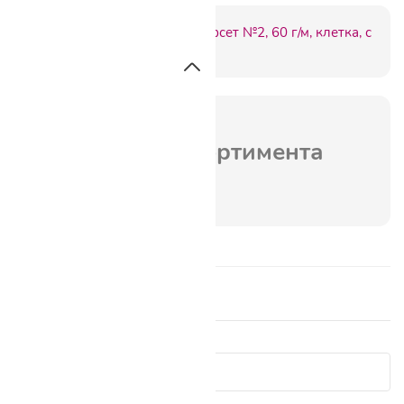
Артикул:
C402646
выведен из ассортимента
Отзывы о товаре 0
Показать сначала: