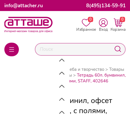
info@attacher.ru
8(495)134-59-91
0
0
Избранное
Вход
Корзина
Главная
Каталог товаров
Учеба и творчество
Товары
для учебы
Тетради и блокноты
Тетрадь 60л. бумвинил,
офсет №2, 60 г/м, клетка, с полями, STAFF, 402646
Тетрадь 60л. бумвинил, офсет
№2, 60 г/м, клетка, с полями,
STAFF, 402646