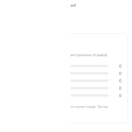
Пока нет отзывов. Будьте первым!
Написать отзыв
0 / 5
Рейтинг формируется на основе актуальных отзывов
5 звёзд
0
4 звезды
0
3 звезды
0
2 звезды
0
1 звезда
0
Отзывы могут оставлять только те, кто купил товар. Так мы
формируем честный рейтинг.