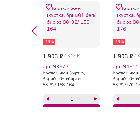
-19%
-19%
518 ₽
1 903 ₽
2 342 ₽
1 903 ₽
2 
арт: 93573
арт: 94611
Костюм жен (куртка,
Костюм жен (
ный
бр) м01 бел/бирюз
бр) м01 бел/
у05 бел
88-92/ 158-164
88-92/170-1
164