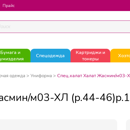
Прайс
Бумага и
Картриджи и
Спецодежда
Хозт
умизделия
тонеры
Спец.халат Халат Жасмин/м03-Х
очая одежда
Униформа
асмин/м03-ХЛ (р.44-46)р.