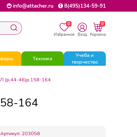
info@attacher.ru
8(495)134-59-91
0
0
Избранное
Вход
Корзина
Учеба и
овары
Техника
творчество
Л (р.44-46)р.158-164
158-164
Артикул:
203058