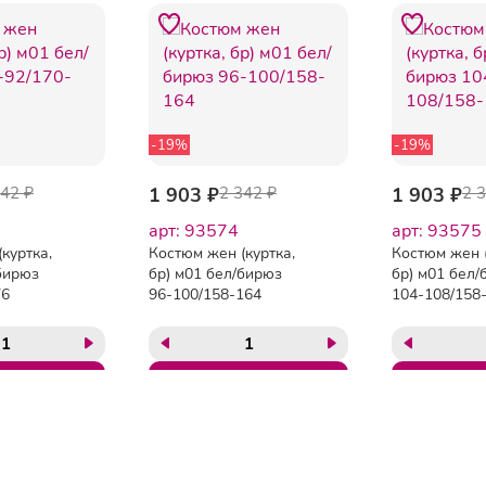
-19%
-19%
342 ₽
1 903 ₽
2 342 ₽
1 903 ₽
2 
арт: 93574
арт: 93575
куртка,
Костюм жен (куртка,
Костюм жен (
бирюз
бр) м01 бел/бирюз
бр) м01 бел/
76
96-100/158-164
104-108/158