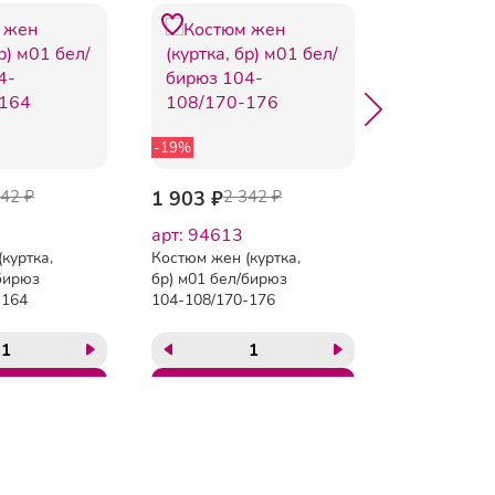
-19%
-19%
342 ₽
1 903 ₽
2 342 ₽
1 903 ₽
2 
арт: 94613
арт: 94614
куртка,
Костюм жен (куртка,
Костюм жен (
бирюз
бр) м01 бел/бирюз
бр) м01 бел/
-164
104-108/170-176
112-116/170