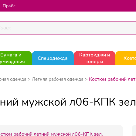
Прайс
Бумага и
Картриджи и
Спецодежда
Хозт
умизделия
тонеры
Костюм рабочий лет
очая одежда
Летняя рабочая одежда
ний мужской л06-КПК зел.