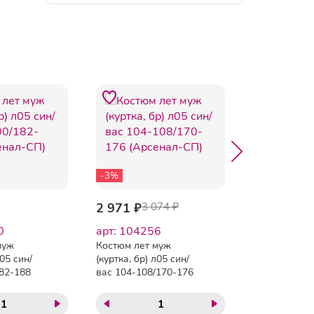
-3%
-3%
2 971 ₽
3 074 ₽
2 971 ₽
3 
0
арт: 104256
арт: 10426
муж
Костюм лет муж
Костюм лет 
л05 син/
(куртка, бр) л05 син/
(куртка, бр) 
182-188
вас 104-108/170-176
вас 104-108
)
(Арсенал-СП)
(Арсенал-СП