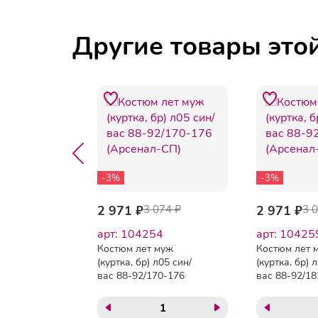
Другие товары это
-3%
-3%
274 ₽
2 971 ₽
3 074 ₽
2 971 ₽
3 
арт: 104254
арт: 10425
муж
Костюм лет муж
Костюм лет 
л05 син/
(куртка, бр) л05 син/
(куртка, бр) 
170-176
вас 88-92/170-176
вас 88-92/18
)
(Арсенал-СП)
(Арсенал-СП