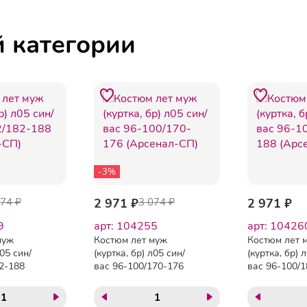
й категории
-3%
074 ₽
2 971 ₽
3 074 ₽
2 971 ₽
9
арт: 104255
арт: 10426
муж
Костюм лет муж
Костюм лет 
л05 син/
(куртка, бр) л05 син/
(куртка, бр) 
2-188
вас 96-100/170-176
вас 96-100/
)
(Арсенал-СП)
(Арсенал-СП