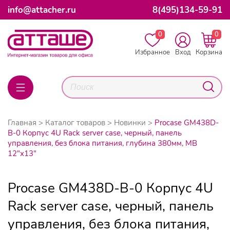
info@attacher.ru
8(495)134-59-91
0
0
Избранное
Вход
Корзина
Главная
Каталог товаров
Новинки
Procase GM438D-
B-0 Корпус 4U Rack server case, черный, панель
управления, без блока питания, глубина 380мм, MB
12"x13"
Procase GM438D-B-0 Корпус 4U
Rack server case, черный, панель
управления, без блока питания,