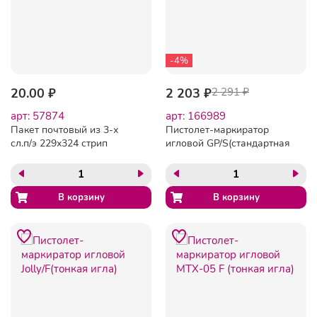
-4%
20.00 ₽
2 203 ₽
2 291 ₽
арт: 57874
арт: 166989
Пакет почтовый из 3-х
Пистолет-маркиратор
сл.п/э 229х324 стрип
игловой GP/S(стандартная
игла)