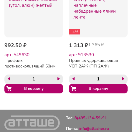
-4%
992.50 ₽
1 313 ₽
1 365 ₽
арт: 549630
арт: 913530
Профиль
Привязь удерживающая
противоскользящий 50мм
УСП 2АЖ (ПП 2АЖ)
х 25мм х 1000мм (угол,
наплечные набедренные
алюм) желтый
лямки лента
Тел:
8(495)134-59-91
Почта:
info@attacher.ru