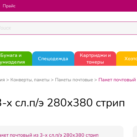
Прайс
Бумага и
Картриджи и
Спецодежда
Хозт
умизделия
тонеры
Пакет почтовый 
ия
Конверты, пакеты
Пакеты почтовые
-х сл.п/э 280х380 стрип