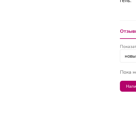
гель.
Отзывы
Показат
Пока н
Напи