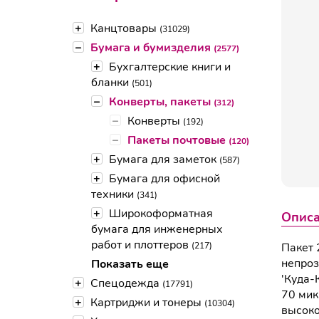
+
Канцтовары
(31029)
–
Бумага и бумизделия
(2577)
+
Бухгалтерские книги и
бланки
(501)
–
Конверты, пакеты
(312)
–
Конверты
(192)
–
Пакеты почтовые
(120)
+
Бумага для заметок
(587)
+
Бумага для офисной
техники
(341)
+
Широкоформатная
Опис
бумага для инженерных
работ и плоттеров
(217)
Пакет 
непроз
Показать еще
'Куда-
+
Спецодежда
(17791)
70 мик
+
Картриджи и тонеры
(10304)
высоко