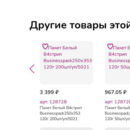
Другие товары это
249 ₽
3 399 ₽
967.05 ₽
арт: 128728
арт: 12872
 C5
Пакет Белый B4стрип
Пакет Белый
ack
Businesspack250х353
Businesspac
500шт/
120г 200шт/уп/5021
120г 50шт/уп