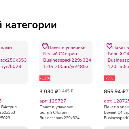
й категории
-12%
-9%
3 030 ₽
3 445 ₽
855.94 ₽
9
6
арт: 128727
арт: 12872
 B4стрип
Пакет в упаковке
Пакет в упа
k250х353
Белый С4стрип
Белый С4 ст
/5023
Businesspack229х324
Businesspac
120г 200шт/уп/4853
120г 50шт/уп