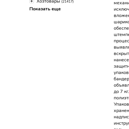
+
Хозтовары
(21417)
механи
Показать еще
исключ
вложен
шарико
обеспе
штемпе
процес
выявля
вскрыт
нанесе
защитн
упаков
бандер
объявл
до 7 к
полиэт
Упаков
хранен
надпис
инстру