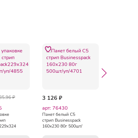
-13%
35.96 ₽
3 126 ₽
2 569 ₽
2 
5
арт: 76430
арт: 18354
ковке
Пакет белый С5
Пакет для со
рип
стрип Businesspack
из прозр. п/э
k229х324
160х230 80г 500шт/
240x160+15 
/4855
уп/4701
DocuFIX 250