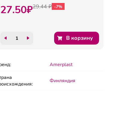
27.50
₽
29.44 ₽
-7%
В корзину
ренд:
Amerplast
трана
Финляндия
роисхождения: