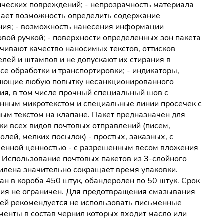
ческих повреждений; - непрозрачность материала
ает возможность определить содержание
ия; - возможность нанесения информации
вой ручкой; - поверхности определенных зон пакета
чивают качество наносимых текстов, оттисков
лей и штампов и не допускают их стирания в
се обработки и транспортировки; - индикаторы,
ющие любую попытку несанкционированного
ия, в том числе прочный специальный шов с
нным микротекстом и специальные линии просечек с
ым текстом на клапане. Пакет предназначен для
ки всех видов почтовых отправлений (писем,
олей, мелких посылок) - простых, заказных, с
енной ценностью - с разрешенным весом вложения
г. Использование почтовых пакетов из 3-слойного
илена значительно сокращает время упаковки.
ан в короба 450 штук, обандеролен по 50 штук. Срок
ия не ограничен. Для предотвращения смазывания
ей рекомендуется не использовать письменные
менты в состав чернил которых входит масло или