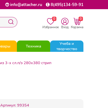
info@attacher.ru
8(495)134-59-91
0
0
Избранное
Вход
Корзина
Учеба и
овары
Техника
творчество
из 3-х сл.п/э 280х380 стрип
Артикул:
99354