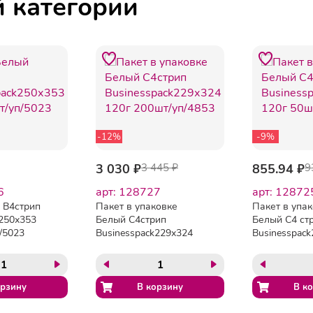
й категории
-12%
-9%
3 030 ₽
3 445 ₽
855.94 ₽
9
6
арт: 128727
арт: 12872
 B4стрип
Пакет в упаковке
Пакет в упа
k250х353
Белый С4стрип
Белый С4 ст
/5023
Businesspack229х324
Businesspac
120г 200шт/уп/4853
120г 50шт/уп