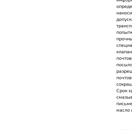
информ
опреде
наноси
допуск
трансп
попытк
прочны
специа
клапан
почтов
посыло
разреш
почтов
сокращ
Срок х
смазыв
письме
масло 