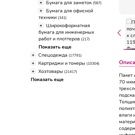
+
Бумага для заметок
(587)
+
Бумага для офисной
техники
(341)
+
Широкоформатная
бумага для инженерных
работ и плоттеров
(217)
Показать еще
+
Спецодежда
(17791)
Опис
+
Картриджи и тонеры
(10304)
+
Хозтовары
(21417)
Пакет 
Показать еще
70 мкм
трехсл
подска
Толщин
полиэт
влаги 
матери
содерж