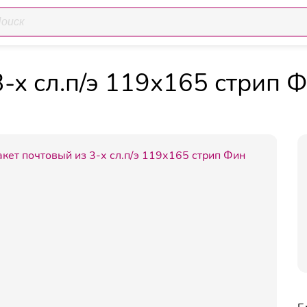
Пакет почтовый 
ия
Конверты, пакеты
Пакеты почтовые
-х сл.п/э 119х165 стрип 