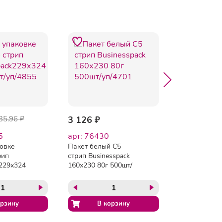
-13%
35.96 ₽
3 126 ₽
2 569 ₽
2 
5
арт: 76430
арт: 18354
ковке
Пакет белый С5
Пакет для со
рип
стрип Businesspack
из прозр. п/э
k229х324
160х230 80г 500шт/
240x160+15 
/4855
уп/4701
DocuFIX 250