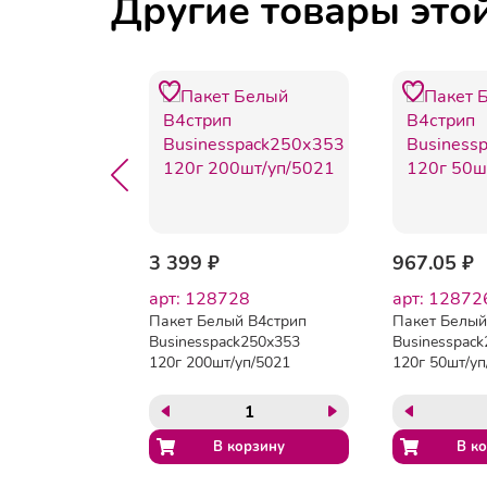
Другие товары это
249 ₽
3 399 ₽
967.05 ₽
арт: 128728
арт: 12872
 C5
Пакет Белый B4стрип
Пакет Белый
ack
Businesspack250х353
Businesspac
500шт/
120г 200шт/уп/5021
120г 50шт/уп