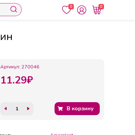
0
0
из 3-х сл.п/э 119х165 стрип Фин
Фин
Артикул:
270046
11.29
₽
В корзину