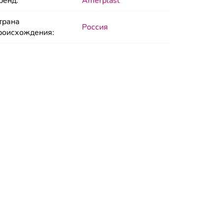
ренд:
Amerplast
трана
Россия
роисхождения: