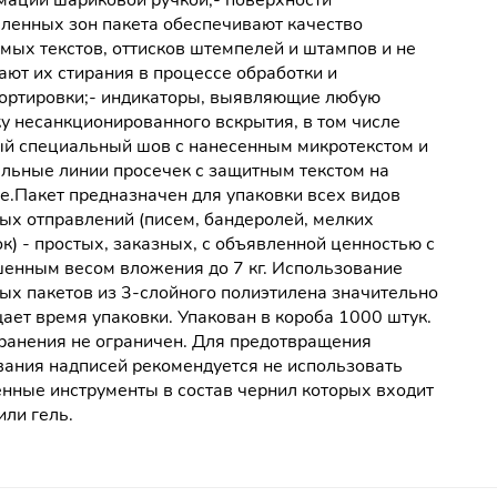
ации шариковой ручкой;- поверхности
ленных зон пакета обеспечивают качество
мых текстов, оттисков штемпелей и штампов и не
ают их стирания в процессе обработки и
ортировки;- индикаторы, выявляющие любую
у несанкционированного вскрытия, в том числе
й специальный шов с нанесенным микротекстом и
льные линии просечек с защитным текстом на
е.Пакет предназначен для упаковки всех видов
ых отправлений (писем, бандеролей, мелких
к) - простых, заказных, с объявленной ценностью с
енным весом вложения до 7 кг. Использование
ых пакетов из 3-слойного полиэтилена значительно
ает время упаковки. Упакован в короба 1000 штук.
ранения не ограничен. Для предотвращения
ания надписей рекомендуется не использовать
нные инструменты в состав чернил которых входит
или гель.