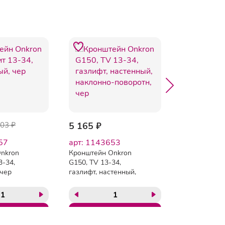
-8%
903 ₽
5 165 ₽
3 160 ₽
3 
57
арт: 1143653
арт: 16489
nkron
Кронштейн Onkron
Кронштейн
3-34,
G150, TV 13-34,
настольный 
 чер
газлифт, настенный,
одного мони
наклонно-поворотн,
ONKRON D10
чер
34, черный