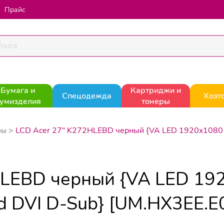
Прайс
Бумага и
Картриджи и
Спецодежда
Хозт
умизделия
тонеры
LCD Acer 27" K272HLEBD черный {VA LED 1920x1080 4
ры
HLEBD черный {VA LED 19
cd DVI D-Sub} [UM.HX3EE.