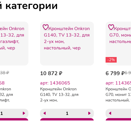
й категории
-2%
138 ₽
10 872 ₽
6 799 ₽
6 
58
арт: 1436065
арт: 11436
nkron
Кронштейн Onkron
Кронштейн O
32, для
G140, TV 13-32, для
G70, монит 1
лифт,
2-ух мон,
настольный,
 чер
настольный, чер