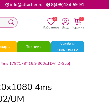
info@attacher.ru
8(495)134-59-91
0
0
Избранное
Вход
Корзина
Учеба и
овары
Техника
творчество
ms 178°/178° 16:9 300cd DVI D-Sub}
20x1080 4ms
E02/UM