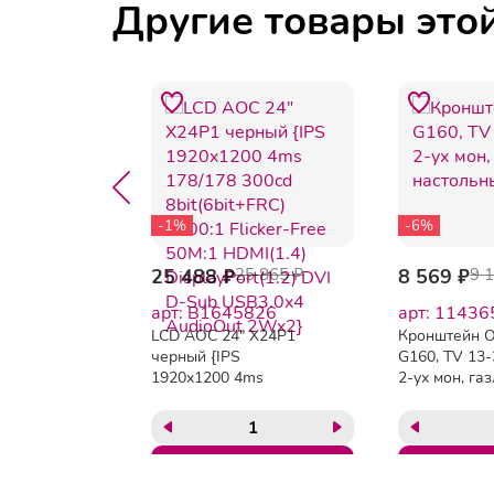
Другие товары это
-1%
-6%
25 488 ₽
25 865 ₽
8 569 ₽
9 
7989
арт: B1645826
арт: 11436
PER-100
LCD AOC 24" X24P1
Кронштейн O
л. наст.
черный {IPS
G160, TV 13-
2", max
1920x1200 4ms
2-ух мон, газ
, от ст. 21
178/178 300cd
настольный,
A
8bit(6bit+FRC) 1000:1
Flicker-Free 50M:1
HDMI(1.4)
DisplayPort(1.2) DVI