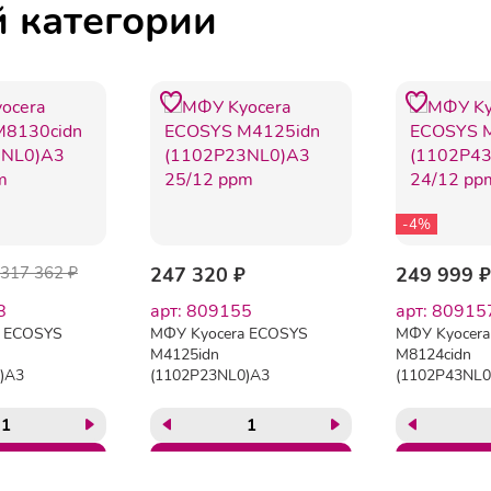
й категории
-4%
317 362 ₽
247 320 ₽
249 999 ₽
8
арт: 809155
арт: 80915
a ECOSYS
МФУ Kyocera ECOSYS
МФУ Kyocer
M4125idn
M8124cidn
)A3
(1102P23NL0)A3
(1102P43NL0
25/12 ppm
24/12 ppm