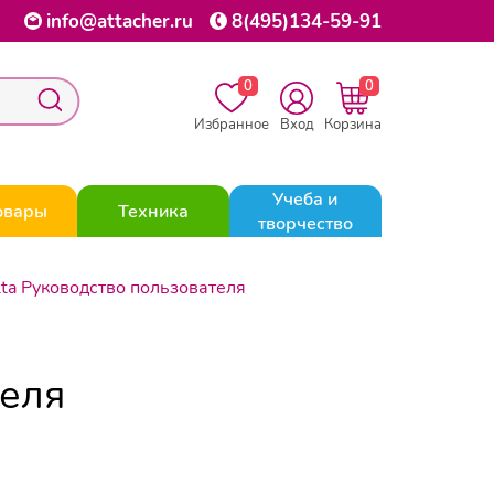
info@attacher.ru
8(495)134-59-91
0
0
Избранное
Вход
Корзина
Учеба и
овары
Техника
творчество
lta Руководство пользователя
теля