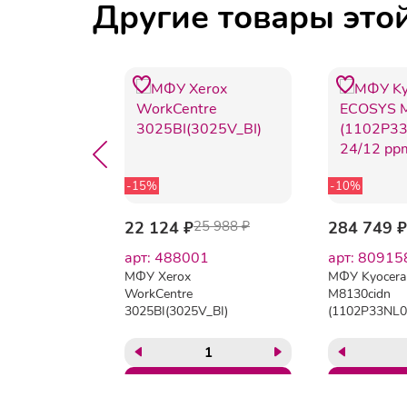
Другие товары это
-15%
-10%
9 953 ₽
22 124 ₽
25 988 ₽
284 749 ₽
6326
арт: 488001
арт: 80915
607NW
МФУ Xerox
МФУ Kyocer
е ЧБ,
WorkCentre
M8130cidn
 трубкой,
3025BI(3025V_BI)
(1102P33NL0
200 x
24/12 ppm
F, 256Мб
50 стр,
-Fi,
ус