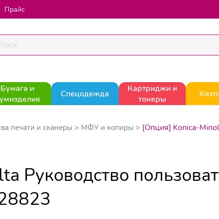
Прайс
Бумага и
Картриджи и
Спецодежда
Хозт
умизделия
тонеры
[Опция] Konica-Mino
тва печати и сканеры
МФУ и копиры
lta Руководство пользова
28823