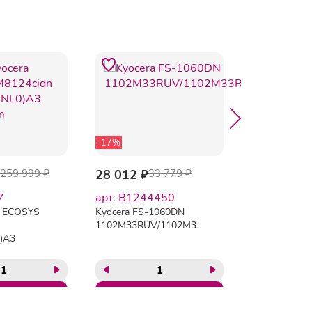
-17%
259 999 ₽
28 012 ₽
33 779 ₽
39 722 ₽
7
арт: B1244450
арт: B124
a ECOSYS
Kyocera FS-1060DN
Kyocera FS-
1102M33RUV/1102M33RU0/1102M33RU2
1102M63RUV
)A3
{МФУ до 25 с
мин}