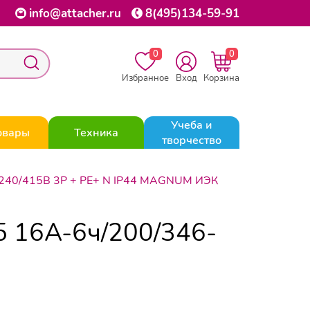
info@attacher.ru
8(495)134-59-91
0
0
Избранное
Вход
Корзина
Учеба и
овары
Техника
творчество
-240/415В 3Р + РЕ+ N IP44 MAGNUM ИЭК
5 16А-6ч/200/346-