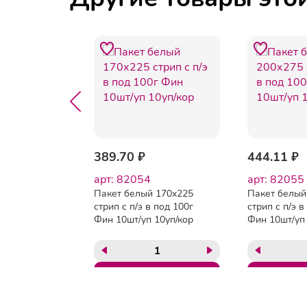
636 ₽
389.70 ₽
444.11 ₽
8
арт: 82054
арт: 82055
Пакет белый 170х225
Пакет белый
еся
стрип с п/э в под 100г
стрип с п/э в
х-код
Фин 10шт/уп 10уп/кор
Фин 10шт/уп 
89,