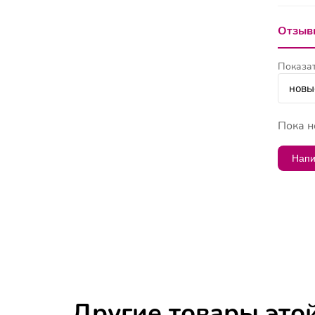
Отзывы
Показат
Пока н
Напи
Другие товары это