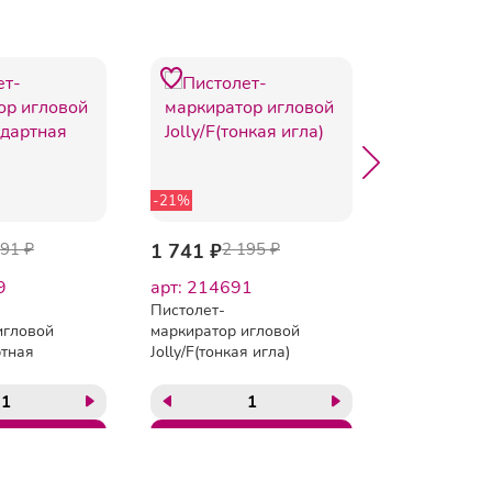
-21%
-4%
291 ₽
1 741 ₽
2 195 ₽
1 432 ₽
1 
9
арт: 214691
арт: 32308
Пистолет-
Пистолет-
игловой
маркиратор игловой
маркиратор 
ртная
Jolly/F(тонкая игла)
MTX-05 F (то
игла)