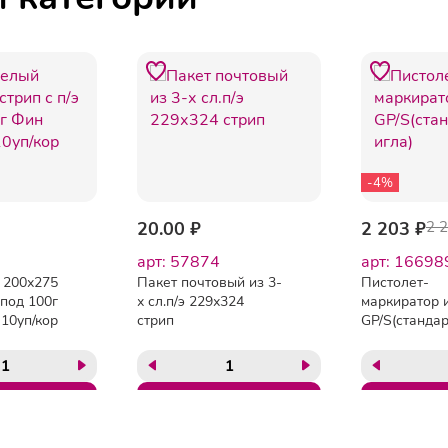
-4%
20.00 ₽
2 203 ₽
2 
арт: 57874
арт: 16698
 200х275
Пакет почтовый из 3-
Пистолет-
 под 100г
х сл.п/э 229х324
маркиратор 
10уп/кор
стрип
GP/S(станда
игла)