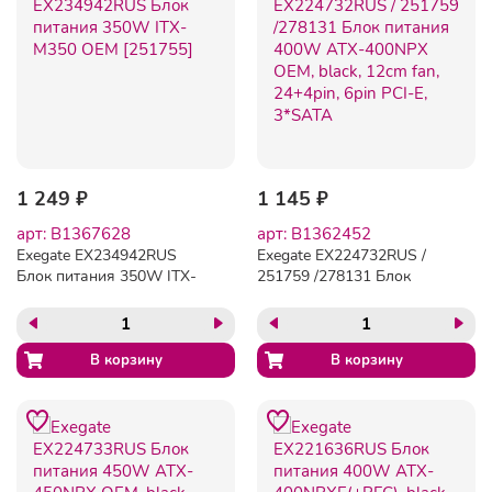
1 249 ₽
1 145 ₽
арт: B1367628
арт: B1362452
Exegate EX234942RUS
Exegate EX224732RUS /
Блок питания 350W ITX-
251759 /278131 Блок
M350 OEM [251755]
питания 400W ATX-
400NPX OEM, black, 12cm
fan, 24+4pin, 6pin PCI-E,
3*SATA