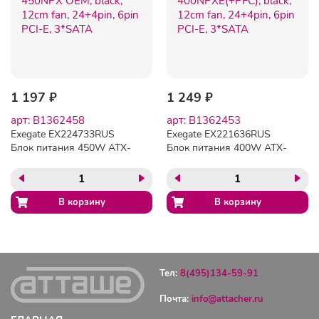
1 197 ₽
1 249 ₽
арт: B1362458
арт: B1362453
Exegate EX224733RUS
Exegate EX221636RUS
Блок питания 450W ATX-
Блок питания 400W ATX-
450NPX OEM, black, 12cm
400NPXE(+PFC), black,
fan, 24+4pin, 6pin PCI-E,
12cm fan, 24+4pin, 6pin
3*SATA
PCI-E, 3*SATA
Тел:
8(495)134-59-91
Почта:
info@attacher.ru