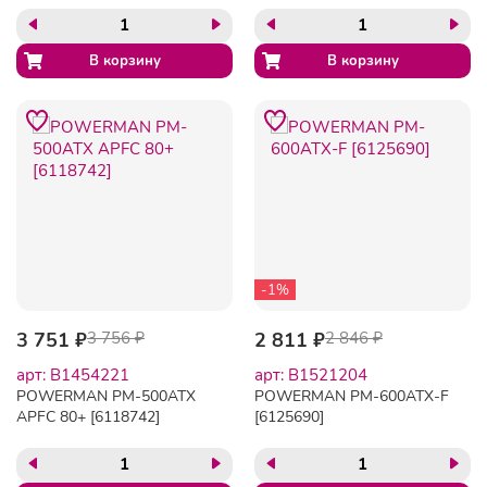
-1%
3 751 ₽
3 756 ₽
2 811 ₽
2 846 ₽
арт: B1454221
арт: B1521204
POWERMAN PM-500ATX
POWERMAN PM-600ATX-F
APFC 80+ [6118742]
[6125690]