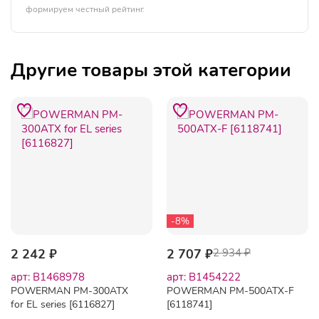
формируем честный рейтинг.
Другие товары этой категории
-8%
2 242 ₽
2 707 ₽
2 934 ₽
арт: B1468978
арт: B1454222
POWERMAN PM-300ATX
POWERMAN PM-500ATX-F
for EL series [6116827]
[6118741]