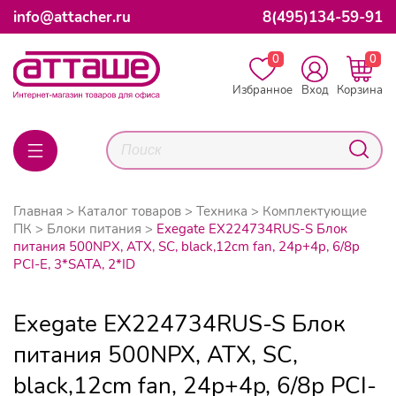
info@attacher.ru
8(495)134-59-91
0
0
Избранное
Вход
Корзина
Главная
Каталог товаров
Техника
Комплектующие
ПК
Блоки питания
Exegate EX224734RUS-S Блок
питания 500NPX, ATX, SC, black,12cm fan, 24p+4p, 6/8p
PCI-E, 3*SATA, 2*ID
Exegate EX224734RUS-S Блок
питания 500NPX, ATX, SC,
black,12cm fan, 24p+4p, 6/8p PCI-