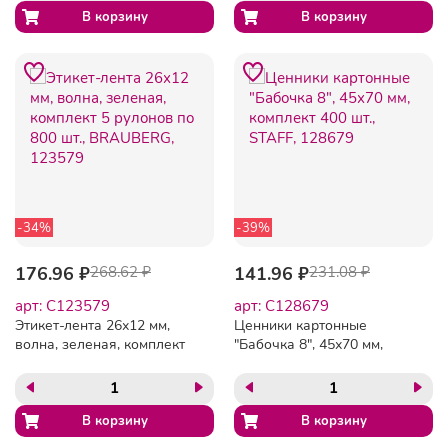
-34%
-39%
176.96 ₽
268.62 ₽
141.96 ₽
231.08 ₽
арт: C123579
арт: C128679
Этикет-лента 26х12 мм,
Ценники картонные
волна, зеленая, комплект
"Бабочка 8", 45х70 мм,
5 рулонов по 800 шт.,
комплект 400 шт., STAFF,
BRAUBERG, 123579
128679