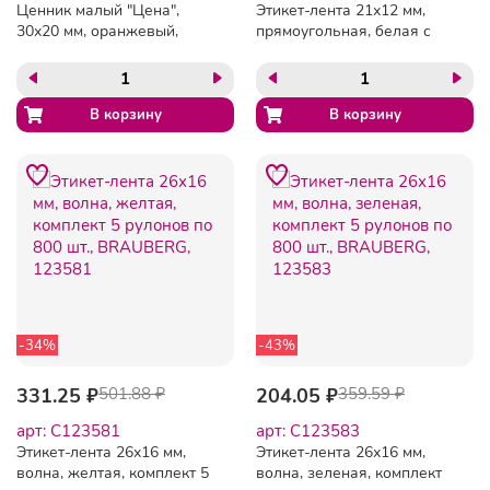
Ценник малый "Цена",
Этикет-лента 21х12 мм,
30х20 мм, оранжевый,
прямоугольная, белая с
самоклеящийся,
красной полосой,
КОМПЛЕКТ 5 рулонов по
комплект 5 рулонов по
250 шт., BRAUBERG,
600 шт., BRAUBERG,
123589
123568
-34%
-43%
331.25 ₽
501.88 ₽
204.05 ₽
359.59 ₽
арт: C123581
арт: C123583
Этикет-лента 26х16 мм,
Этикет-лента 26х16 мм,
волна, желтая, комплект 5
волна, зеленая, комплект