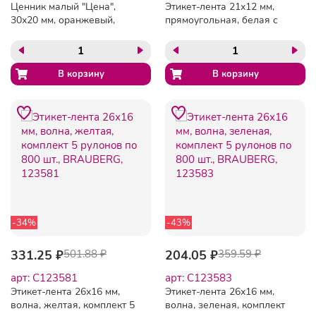
Ценник малый "Цена",
Этикет-лента 21х12 мм,
30х20 мм, оранжевый,
прямоугольная, белая с
самоклеящийся,
красной полосой,
КОМПЛЕКТ 5 рулонов по
комплект 5 рулонов по
250 шт., BRAUBERG,
600 шт., BRAUBERG,
123589
123568
-34%
-43%
331.25 ₽
501.88 ₽
204.05 ₽
359.59 ₽
арт: C123581
арт: C123583
Этикет-лента 26х16 мм,
Этикет-лента 26х16 мм,
волна, желтая, комплект 5
волна, зеленая, комплект