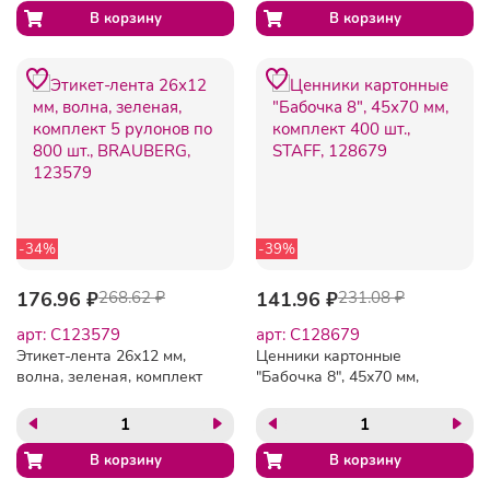
-34%
-39%
176.96 ₽
268.62 ₽
141.96 ₽
231.08 ₽
арт: C123579
арт: C128679
Этикет-лента 26х12 мм,
Ценники картонные
волна, зеленая, комплект
"Бабочка 8", 45х70 мм,
5 рулонов по 800 шт.,
комплект 400 шт., STAFF,
BRAUBERG, 123579
128679