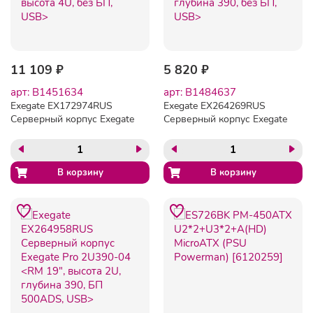
11 109 ₽
5 820 ₽
арт: B1451634
арт: B1484637
Exegate EX172974RUS
Exegate EX264269RUS
Серверный корпус Exegate
Серверный корпус Exegate
Pro 4U4139L / 4U650-010
Pro 2U390-04 <RM 19",
<RM 19", высота 4U, без
высота 2U, глубина 390,
БП, USB>
без БП, USB>