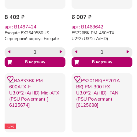
8 409 ₽
6 007 ₽
арт: B1497424
арт: B1468642
Exegate EX264958RUS
ES726BK PM-450ATX
Серверный корпус Exegate
U2*2+U3*2+A(HD)
Pro 2U390-04 <RM 19",
MicroATX (PSU Powerman)
высота 2U, глубина 390,
[6120259]
БП 500ADS, USB>
-3%