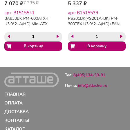
7 070 ₽
7 335 ₽
5 337 ₽
арт: B1515541
арт: B1515539
BA833BK PM-600ATX-F
PS201BK(PS201A-BK) PM-
U3.0*2+A(HD) Mid-ATX
300TFX U3.0*2+A(HD)+FAN
(PSU Powerman) [
(PSU Powerman) [6125688]
6125674]
Тел:
8(495)134-59-91
Почта:
info@attacher.ru
ГЛАВНАЯ
ОПЛАТА
ДОСТАВКА
КОНТАКТЫ
КАТАЛОГ