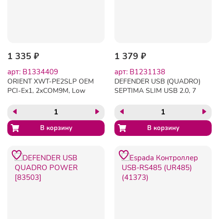
1 335 ₽
1 379 ₽
арт: B1334409
арт: B1231138
ORIENT XWT-PE2SLP OEM
DEFENDER USB (QUADRO)
PCI-Ex1, 2xCOM9M, Low
SEPTIMA SLIM USB 2.0, 7
Profile (29839)
порта, (с адап. 2А)