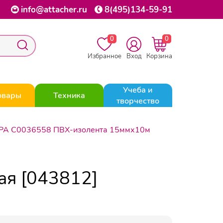
info@attacher.ru
8(495)134-59-91
0
0
Избранное
Вход
Корзина
Учеба и
овары
Техника
творчество
РА C0036558 ПВХ-изолента 15ммх10м
я [043812]