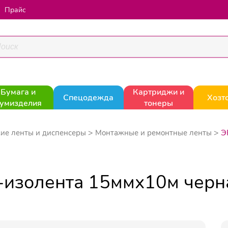
Прайс
Бумага и
Картриджи и
Спецодежда
Хозт
умизделия
тонеры
Э
ие ленты и диспенсеры
Монтажные и ремонтные ленты
изолента 15ммх10м черна