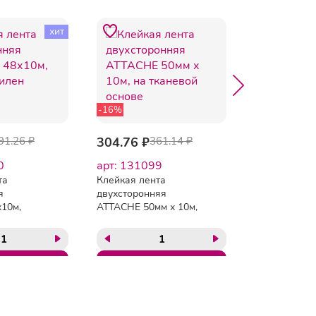
хит
-16%
-2%
91.26 ₽
304.76 ₽
361.14 ₽
135.09 ₽
1
0
арт: 131099
арт: 35139
та
Клейкая лента
Клейкая лен
я
двухсторонняя
бумажная (м
10м,
ATTACHE 50мм х 10м,
48х50,
ен
на тканевой основе
креппирова