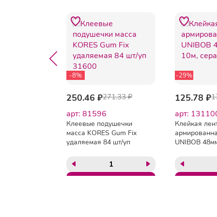
-8%
-29%
96.25 ₽
250.46 ₽
271.33 ₽
125.78 ₽
1
5
арт: 81596
арт: 13110
та
Клеевые подушечки
Клейкая лен
ая
масса KORES Gum Fix
армированн
ном
удаляемая 84 шт/уп
UNIBOB 48мм
31600
серая