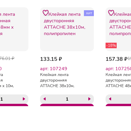
хит
-18%
76.01 ₽
133.15 ₽
157.38 ₽
1
0
арт: 107249
арт: 10725
та
Клейкая лента
Клейкая лен
ая
двусторонняя
двустороння
 х 10м,
ATTACHE 38х10м,
ATTACHE 48х
полипропилен
полипропил