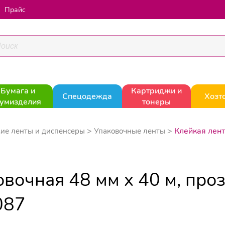
Прайс
Бумага и
Картриджи и
Спецодежда
Хозт
умизделия
тонеры
Клейкая лент
ие ленты и диспенсеры
Упаковочные ленты
овочная 48 мм x 40 м, про
087