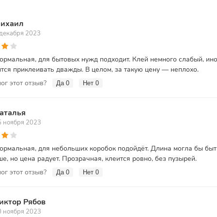
ихаил
 декабря 2023
ормальная, для бытовых нужд подходит. Клей немного слабый, ин
тся приклеивать дважды. В целом, за такую цену — неплохо.
ог этот отзыв?
Да
0
Нет
0
аталья
5 ноября 2023
ормальная, для небольших коробок подойдёт. Длина могла бы быт
е, но цена радует. Прозрачная, клеится ровно, без пузырей.
ог этот отзыв?
Да
0
Нет
0
иктор Рябов
0 ноября 2023