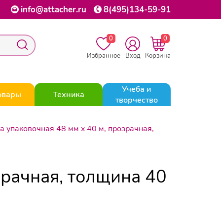
info@attacher.ru
8(495)134-59-91
0
0
Избранное
Вход
Корзина
Учеба и
овары
Техника
творчество
а упаковочная 48 мм x 40 м, прозрачная,
зрачная, толщина 40