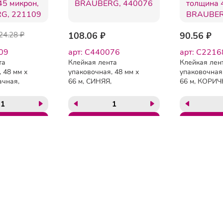
24.28 ₽
108.06 ₽
90.56 ₽
09
арт: C440076
арт: C2216
та
Клейкая лента
Клейкая лен
 48 мм х
упаковочная, 48 мм х
упаковочная,
ачная,
66 м, СИНЯЯ,
66 м, КОРИЧ
микрон,
толщина 45 микрон,
толщина 45 
221109
BRAUBERG, 440076
BRAUBERG, 
ГЛАВНАЯ
ОПЛАТА
ДОСТАВКА
КОНТАКТЫ
КАТАЛОГ
О КОМПАНИИ