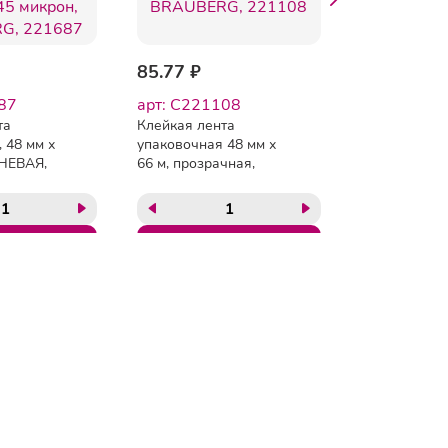
85.77 ₽
486.77 ₽
87
арт: C221108
арт: C4400
та
Клейкая лента
Клейкие лен
 48 мм х
упаковочная 48 мм х
упаковочные,
НЕВАЯ,
66 м, прозрачная,
60 м, КОМПЛ
микрон,
толщина 45 микрон,
шт., прозрач
221687
BRAUBERG, 221108
толщина 45 
BRAUBERG, 
Copyright 2012 — 2026.
Все права защищены