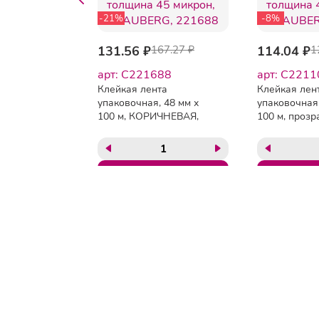
-21%
-8%
131.56 ₽
167.27 ₽
114.04 ₽
1
43
арт: C221688
арт: C2211
та
Клейкая лента
Клейкая лен
 50 мм х
упаковочная, 48 мм х
упаковочная,
 надпись
100 м, КОРИЧНЕВАЯ,
100 м, прозр
!!!
толщина 45 микрон,
толщина 45 
 толщина
BRAUBERG, 221688
BRAUBERG, 
UNIBOB
Тел:
8(495)134-59-91
Почта:
info@attacher.ru