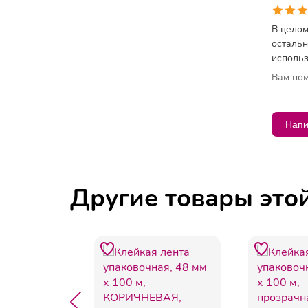
В целом
остальн
использ
Вам пом
Напи
Другие товары это