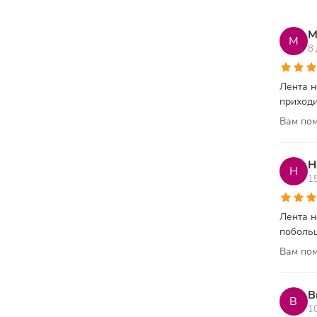
М
М
8
Лента н
приходи
Вам пом
Н
Н
1
Лента н
побольш
Вам пом
В
В
1