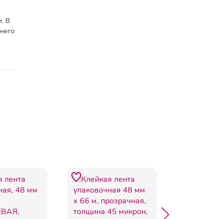
. В
шнего