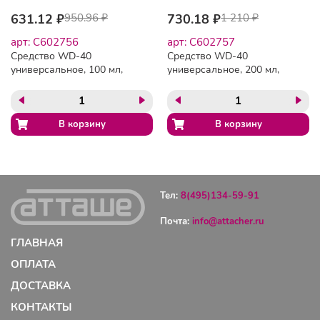
631.12 ₽
950.96 ₽
730.18 ₽
1 210 ₽
арт: C602756
арт: C602757
Средство WD-40
Средство WD-40
универсальное, 100 мл,
универсальное, 200 мл,
для тысячи применений в
для тысячи применений в
офисе, быту,
офисе, быту,
производстве, WD0000
производстве, WD0001
Тел:
8(495)134-59-91
Почта:
info@attacher.ru
ГЛАВНАЯ
ОПЛАТА
ДОСТАВКА
КОНТАКТЫ