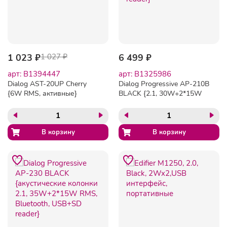
1 023 ₽
1 027 ₽
6 499 ₽
арт: B1394447
арт: B1325986
Dialog AST-20UP Cherry
Dialog Progressive AP-210B
{6W RMS, активные}
BLACK {2.1, 30W+2*15W
RMS, Bluetooth, USB+SD
reader}