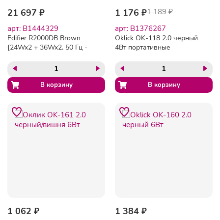
21 697 ₽
1 176 ₽
1 189 ₽
арт: B1444329
арт: B1376267
Edifier R2000DB Brown
Oklick OK-118 2.0 черный
{24Wx2 + 36Wx2, 50 Гц -
4Вт портативные
20 кГц, пульт ДУ}
1 062 ₽
1 384 ₽