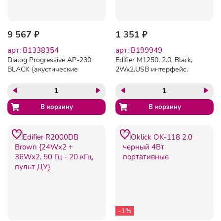
9 567 ₽
1 351 ₽
арт: B1338354
арт: B199949
Dialog Progressive AP-230
Edifier M1250, 2.0, Black,
BLACK {акустические
2Wx2,USB интерфейс,
колонки 2.1, 35W+2*15W
портативные
RMS, Bluetooth, USB+SD
reader}
-1%