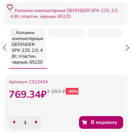
Артикул:
C513424
769.34
₽
1 283 ₽
-40%
В корзину