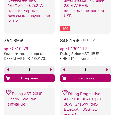
-5%
751.39 ₽
846.15 ₽
890.00 ₽
арт: C510479
арт: B1301112
Колонки компьютерные
Dialog Stride AST-15UP
DEFENDER SPK-165/170,
CHERRY - акустические
2.0, 2х2 W, пластик,
колонки 2.0, 6W RMS,
черные, разъем для
вишневые, питание от
наушников, 65165
USB