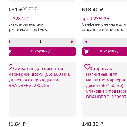
69.31 ₽
85.73 ₽
618.40 ₽
арт: 328747
арт: C235529
Губка-стиратель для
Салфетки сменные для
маркерных досок Губка
стирателя магнитного
Смайл
235528 (160х240 мм),
КОМПЛЕКТ 100 шт.,
РОССИЯ, BRAUBERG,
235529
131.64 ₽
148.30 ₽