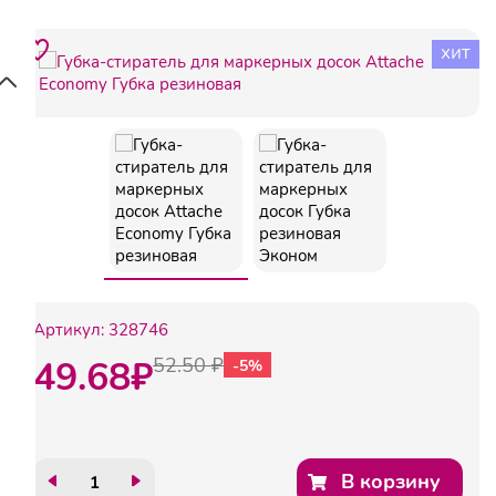
хит
Артикул:
328746
49.68
₽
52.50 ₽
-5%
В корзину