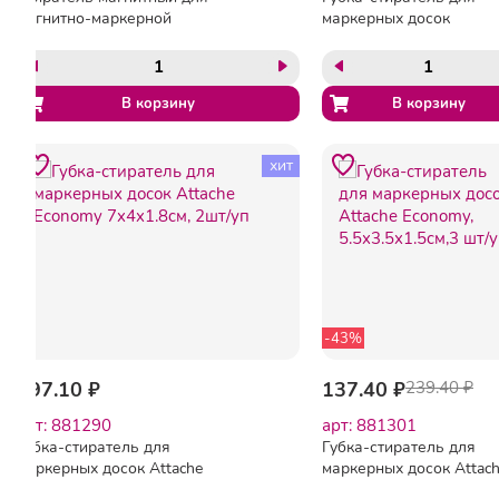
магнитно-маркерной
маркерных досок
доски (73х160 мм),
магнитная Magnetic
BRAUBERG, РОССИЯ,
Whiteboard Eraser
235528
хит
-43%
197.10 ₽
137.40 ₽
239.40 ₽
арт: 881290
арт: 881301
Губка-стиратель для
Губка-стиратель для
маркерных досок Attache
маркерных досок Attac
Economy 7x4x1.8cм, 2шт/уп
Economy, 5.5x3.5x1.5cм,