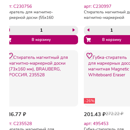
арт: C230756
арт: C230997
Стиратель для магнитно-
Стиратель магнитный д
маркерной доски (55х160
магнитно-маркерной
мм), упаковка с
доски (55х160 мм),
европодвесом,
упаковка с подвесом,
BRAUBERG, 230756
BRAUBERG, 230997
-26%
286.77 ₽
201.43 ₽
272.22 ₽
арт: C235528
арт: 495453
Стиратель магнитный для
Губка-стиратель для