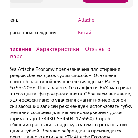
Бренд:
Attache
Страна происхождения:
Китай
Описание
Характеристики
Отзывы о
товаре
Губка Attache Economy предназначена для стирания
маркеров сбелых досок сухим способом. Оснащена
магнитной пластиной для крепления кдоске. Размер—
105×55×20мм. Поставляется без салфеток. EVA материал
желтого цвета, фетр черного цвета. Обращаем внимание,
что для эффективного удаления смагнитно-маркерной
доски засохших записей рекомендуем использовать губку
всочетании соспреем для магнитно-маркерных досок
(например: арт.134430, 934504, 176550). Спрей
необходимо распылить надоску, азатем стереть остатки
надписи губкой. Врамках ребрендинга производится
перевод данного артикула сТМAttache Economy