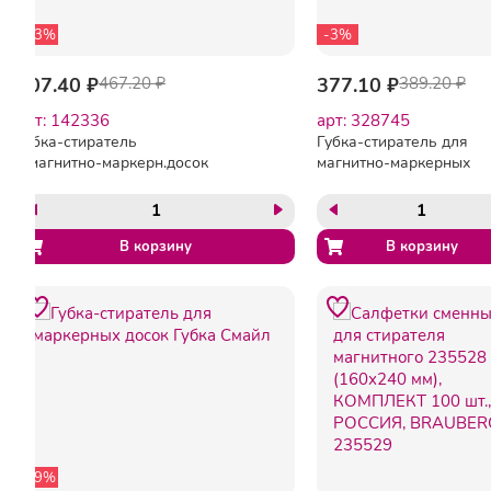
-13%
-3%
407.40 ₽
467.20 ₽
377.10 ₽
389.20 ₽
арт: 142336
арт: 328745
Губка-стиратель
Губка-стиратель для
д.магнитно-маркерн.досок
магнитно-маркерных
Attache,магнитн,160х70мм,сер-
досок,Attache,магнитн,
бел
(55x160мм),син
-19%