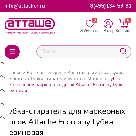
info@attacher.ru
8(495)134-59-91
0
0
Избранное
Вход
Корзина
Главная
Каталог товаров
Канцтовары
Аксессуары
для досок
Губки стиратели купить в Москве
Губка-
стиратель для маркерных досок Attache Economy Губка
резиновая
Губка-стиратель для маркерных
досок Attache Economy Губка
резиновая