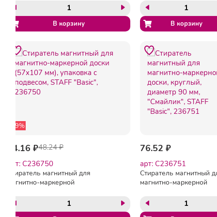
шт/уп
-29%
34.16 ₽
48.24 ₽
76.52 ₽
арт: C236750
арт: C236751
Стиратель магнитный для
Стиратель магнитный д
магнитно-маркерной
магнитно-маркерной
доски (57х107 мм),
доски, круглый, диамет
упаковка с подвесом,
90 мм, "Смайлик", STAF
STAFF "Basic", 236750
"Basic", 236751