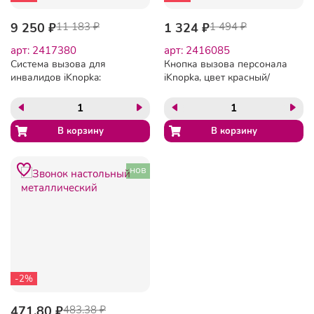
9 250 ₽
11 183 ₽
1 324 ₽
1 494 ₽
арт: 2417380
арт: 2416085
Система вызова для
Кнопка вызова персонала
инвалидов iKnopka:
iKnopka, цвет красный/
(табличка, кнопка,
серебрянный
приемник)
нов
-2%
471.80 ₽
483.38 ₽