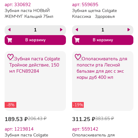
арт: 330692
арт: 559695
Зубная паста НОВЫЙ
Зубная щетка Colgate
ЖЕМЧУГ Кальций 75мл
Классика Здоровья
40038
средней жесткости
-8%
-19%
189.53 ₽
206.43 ₽
311.25 ₽
383.65 ₽
арт: 1219814
арт: 559142
Зубная паста Colgate
Ополаскиватель для